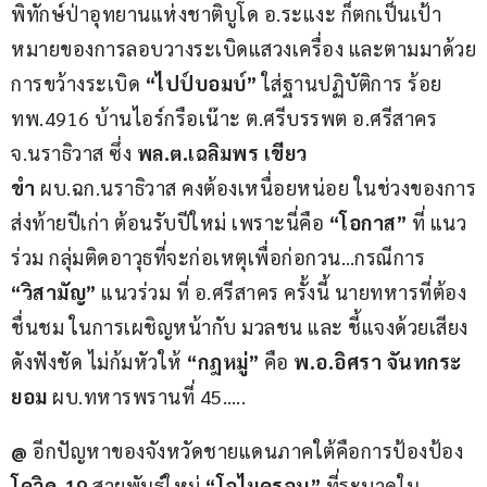
พิทักษ์ป่าอุทยานแห่งชาติบูโด อ.ระแงะ ก็ตกเป็นเป้า
หมายของการลอบวางระเบิดแสวงเครื่อง และตามมาด้วย
การขว้างระเบิด 
“ไปป์บอมบ์”
 ใส่ฐานปฏิบัติการ ร้อย 
ทพ.4916 บ้านไอร์กรือเน๊าะ ต.ศรีบรรพต อ.ศรีสาคร 
จ.นราธิวาส ซึ่ง 
พล.ต.เฉลิมพร เขียว
ขำ
 ผบ.ฉก.นราธิวาส คงต้องเหนื่อยหน่อย ในช่วงของการ
ส่งท้ายปีเก่า ต้อนรับปีใหม่ เพราะนี่คือ 
“โอกาส”
 ที่ แนว
ร่วม กลุ่มติดอาวุธที่จะก่อเหตุเพื่อก่อกวน…กรณีการ 
“วิสามัญ”
 แนวร่วม ที่ อ.ศรีสาคร ครั้งนี้ นายทหารที่ต้อง 
ชื่นชม ในการเผชิญหน้ากับ มวลชน และ ชี้แจงด้วยเสียง
ดังฟังชัด ไม่ก้มหัวให้
 “กฎหมู่” 
คือ 
พ.อ.อิศรา จันทกระ
ยอม
 ผบ.ทหารพรานที่ 45…..
@ 
อีกปัญหาของจังหวัดชายแดนภาคใต้คือการป้องป้อง 
โควิด-19
 สายพันธุ์ใหม่
 “โอไมครอน”
 ที่ระบาดใน