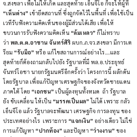
จ.สงขลา เพื่อไม่ให้เกิด และสุดท้าย เอ็นจีโอ ก็จะให้ผู้ที่ 
“เห็นต่าง”
 เข้ายึดสถานที่ ซึ่งถูกจัดไว้ในพื้นที่ เพื่อใช้เป็น
เวทีรับฟังความคิดเห็นของผู้มีส่วนได้เสีย เพื่อให้
ขบวนการรับฟังความคิดเห็น
 “ล้มเหลว”
 ก็ไม่ทราบ
ว่า 
พล.ต.ต.อาชาน จันทร์ศิริ
 ผบก.ภ.จว.สงขลา มีการเต
รียม 
“รับมือ”
 หรือ แก้ไขสถานการณ์อย่างไร….และ
สุดท้ายก็ต้องถามกลับไปยัง รัฐบาลที่มี พล.อ.ประยุทธ์ 
จันทร์โอชา นายกรัฐมนตรีอีกครั้งว่า โครงการนี้ ผลักดัน
โดยรัฐบาล เพื่อแก้ปัญหาเศรษฐกิจของจังหวัดชายแดน
ภาคใต้ โดย
 “เอกชน”
 เป็นผู้ลงทุนทั้งหมด  ถ้า รัฐบาล 
ยัง ขับเคลื่อน ให้เป็น 
“มรรคเป็นผล”
 ไม่ได้ เพราะ กลัว 
เอ็นจีโอ แล้ว รัฐบาลจะพัฒนา เศรษฐกิจ การลงทุน ของ
ประเทศอย่างไร  เพราะการ
 “แจกเงิน”
 อย่างเดียว ไม่ใช่
การแก้ปัญหา
 “ปากท้อง”
 และปัญหา 
“ว่างงาน”
 ของ