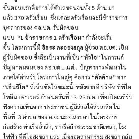
ขั้นตอนแรกคือการได้ตัวเลขคนจนทั้ง 5 ด้าน มา
แล้ว 370 ครัวเรือน  ซึ่งแต่ละครัวเรือนจะมีข้าราชการ 
บุคลากรของ ศอ.บต. รับผิดชอบ
แบบ  
“1 ข้าราชการ 1 ครัวเรือน”
 กำลังจะเริ่ม
ขึ้น โครงการนี้มี 
อิสระ ละอองสกุล
 ผู้ช่วย ศอ.บต. เป็น
ผู้รับผิดชอบ ซึ่งถือเป็นงานที่เป็น 
“หัวใจ”
 ในการแก้
ปัญหาคนจนของ ศอ.บต…..แต่..  ปัญหาการพัฒนาใน
ภาคใต้สำหรับโครงการใหญ่ๆ คือการ 
“คัดค้าน”
 จาก 
“เอ็นจีโอ”
 ที่เห็นชัดในขณะนี้  หลังจากที่ บริษัท ทีพีไอ 
โพลีน เพาเวอร์ กำหนดวันที่ 13-23 ธ.ค. เพื่อเปิดเวทีรับ
ฟังความเห็นจาก ประชาชน ผู้มีส่วนได้ส่วนเสีย ใน
พื้นที่  3 ตำบล ของ อ.จะนะ จ.สงขลา ในโครงการ
ก่อสร้าง ท่าเรือน้ำลึก, ท่าเรือก๊าซธรรมชาติเหลว, โรง
ไฟฟ้า ทีพีไอสงขลา และ เมืองอุตสาหกรรม สงขลา กลุ่ม 