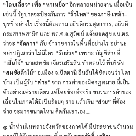
“โฉบเฉี่ยว”
 เพื่อ 
“หาเหยื่อ”
 อีกหลายหน่วยงาน เมื่อเป็น
เช่นนี้ รัฐบาลจะป้องกันการ 
“รั่วไหล”
 ของภาษี เหล้า–
บุหรี่ อย่างไร เรื่องนี้ต้องถาม อธิบดีกรมศุลกากร, อธิบดี
กรมสรรพสามิต และ พล.ต.อ.สุวัฒน์ แจ้งยอดสุข ผบ.ตร. 
ว่าจะ 
“จัดการ”
 กับ ข้าราชการในพื้นที่อย่างไร อย่านะ 
อย่าปฏิเสธว่า ไม่มีใคร
“รับส่วย” เพราะ บัญชีส่วยที่ 
“
เสี่ยโจ้
” นายสหชัย เจียรเสริมสิน ทำหล่นไว้ ที่บริษัท 
“สหชัยค้าไม้”
 อ.เมือง จ.ปัตตานี ยืนยันได้ชัดเจนว่า ใคร
บ้าง เป็นผู้รับ
 “ส่วย”
 จาก การทำของผิดกฎหมาย นี่เป็น
ตัวอย่างแค่รายเดียว แต่โดยข้อเท็จจริง ขบวนการค้าของ
เถื่อนในภาคใต้มีเป็นร้อยๆ ราย แล้วเงิน 
“ส่วย”
 ที่ต้อง
จ่าย จะมากขนาดไหน คิดกันเอาเอง….
@
 น้ำท่วมในหลายจังหวัดของภาคใต้ มีประชาชนจำนวน