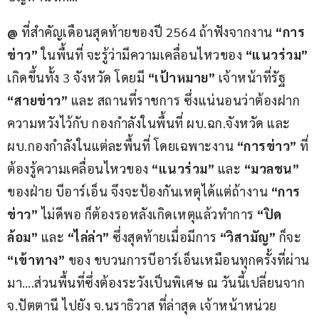
@ 
ที่สำคัญเดือนสุดท้ายของปี 2564 ถ้าฟังจากงาน 
“การ
ข่าว”
 ในพื้นที่ จะรู้ว่ามีความเคลื่อนไหวของ 
“แนวร่วม”
เกิดขึ้นทั้ง 3 จังหวัด โดยมี 
“เป้าหมาย”
 เจ้าหน้าที่รัฐ 
“สายข่าว”
 และ สถานที่ราชการ ซึ่งแน่นอนว่าต้องฝาก
ความหวังไว้กับ กองกำลังในพื้นที่ ผบ.ฉก.จังหวัด และ 
ผบ.กองกำลังในแต่ละพื้นที่ โดยเฉพาะงาน 
“การข่าว”
 ที่
ต้องรู้ความเคลื่อนไหวของ 
“แนวร่วม” 
และ 
“มวลชน”
ของฝ่าย บีอาร์เอ็น จึงจะป้องกันเหตุได้แต่ถ้างาน
 “การ
ข่าว”
 ไม่ดีพอ ก็ต้องรอหลังเกิดเหตุแล้วทำการ 
“ปิด
ล้อม”
 และ 
“ไล่ล่า”
 ซึ่งสุดท้ายเมื่อมีการ 
“วิสามัญ”
 ก็จะ 
“เข้าทาง”
 ของ ขบวนการบีอาร์เอ็นเหมือนทุกครั้งที่ผ่าน
มา….ส่วนพื้นที่ซึ่งต้องระวังเป็นพิเศษ ณ วันนี้เปลี่ยนจาก 
จ.ปัตตานี ไปยัง จ.นราธิวาส ที่ล่าสุด เจ้าหน้าหน่วย