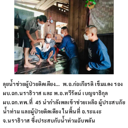
ลุยน้ำช่วยผู้ป่วยติดเตียง…  พ.อ.ก่อเกียรติ เข็มแดง รอง 
ผบ.ฉก.นราธิวาส และ พ.อ.ทวีรัตน์ เบญจาธิกุล 
ผบ.ฉก.ทพ.ที่  45 นำกำลังพลเข้าช่วยเหลือ ผู้ประสบภัย
น้ำท่วม และผู้ป่วยติดเตียง ในพื้นที่ อ.ระแงะ 
จ.นราธิวาส ซึ่งประสบกับน้ำท่วมฉับพลัน 