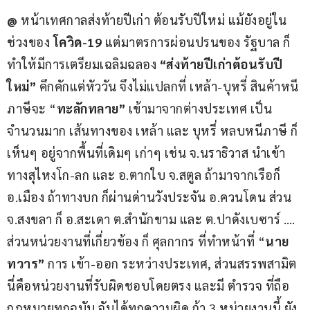
@
 หน้าเทศกาลส่งท้ายปีเก่า ต้อนรับปีใหม่ แม้ยังอยู่ใน
ช่วงของ 
โควิด-19
 แต่มาตรการผ่อนปรนของ รัฐบาล ก็
ทำให้มีการเตรียมเฉลิมฉลอง 
“ส่งท้ายปีเก่าต้อนรับปี
ใหม่”
 คึกคักแต่หัววัน จึงไม่แปลกที่ เหล้า-บุหรี่ สินค้าหนี
ภาษีจะ “
ทะลักทลาย”
 เข้ามาจากต่างประเทศ เป็น
จำนวนมาก เส้นทางของ เหล้า และ บุหรี่ หลบหนีภาษี ก็
เห็นๆ อยู่จากพื้นที่เดิมๆ เก่าๆ เช่น จ.นราธิวาส นำเข้า
ทางสุไหงโก-ลก และ อ.ตากใบ จ.สตูล ถ้ามาจากเรือก็ 
อ.เมือง ถ้าทางบก ก็ผ่านด่านวังประจัน อ.ควนโดน ส่วน 
จ.สงขลา ก็ อ.สะเดา ต.สำนักขาม และ ต.ปาดังเบซาร์ …. 
ส่วนหน่วยงานที่เกี่ยวข้อง ก็ ศุลกากร ที่ทำหน้าที่ “
นาย
ทวาร”
 การ เข้า-ออก ระหว่างประเทศ, ส่วนสรรพสามิต 
นี่คือหน่วยงานที่รับผิดชอบโดยตรง และมี ตำรวจ ที่ถือ
กฎหมายทุกฉบับ จับได้ทุกความผิด ถ้า 3 หน่วยงานนี้ ยัง