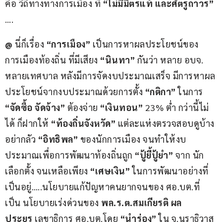
คือ วิถีทางทางการเมือง ที่ 
“ไม่มีมิตรแท้ และศัตรูถาวร”
….
@
 นี่ก็เรื่อง 
“การเมือง”
 เป็นการหาผลประโยชน์ของ
การเมืองท้องถิ่น ที่มีเสียง
 “นินทา” 
กันว่า หลาย อบจ. 
หลายเทศบาล หลังมีการจัดงบประมาณเสร็จ มีการหาผล
ประโยชน์จากงบประมาณด้วยการตั้ง 
“กติกา”
 ในการ 
“จัดซื้อ จัดจ้าง”
 ต้องจ่าย 
“เงินทอน”
 23% ต่ำ กว่านี้ไม่
ได้ ก็ฝากให้ 
“ท้องถิ่นจังหวัด”
 แต่ละแห่งตรวจสอบดูบ้าง 
อย่ากลัว 
“อิทธิพล”
 ของนักการเมือง จนทำให้งบ
ประมาณเพื่อการพัฒนาท้องถิ่นถูก 
“ปู้ยี้ปู้ยำ”
 จาก นัก
เลือกตั้ง จนเหลือเพียง
 “เศษเงิน”
 ในการพัฒนาอย่างที่
เป็นอยู่…..นโยบายแก้ปัญหาคนยากจนของ ศอ.บต.ที่
เป็น นโยบายเร่งด่วนของ 
พล.ร.ต.สมเกียรติ ผล
ประยูร 
เลขาธิการ ศอ.บต.โดย
 “นำร่อง”
 ใน จ.นราธิวาส 