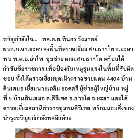
ขวัญกำลังใจ…   พล.ต.ต.ทินกร รังมาตย์ 
ผบก.ภ.จว.ยะลา ลงพื้นที่ตรวจเยี่ยม สภ.ธารโต จ.ยะลา 
พบ พ.ต.อ.อำไพ  ชุมช่วย ผกก.สภ.ธารโต พร้อมได้
กำชับข้อราชการ เพื่อป้องกันเหตุรุนแรงในพื้นที่รับผิด
ชอบ ทั้งได้ตรวจเยี่ยมชุดเฝ้าตรวจชายแดน 4404 บ้าน
ดินเสมอ เยี่ยมนายเฉลิม ยอดศรี ผู้ช่วยผู้ใหญ่บ้าน หมู่
ที่ 5 บ้านดินเสมอ ต.คีรีเขต อ.ธารโต จ.ยะลา และได้
ตรวจเยี่ยมสถานีตำรวจชุมชนคีรีเขต พร้อมมอบสิ่งของ
บำรุงขวัญแก่กำลังพลอีกด้วย 