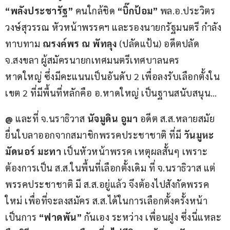
“พลังประชารัฐ”
 คนใกล้ชิด 
“บิ๊กป้อม”
 พล.อ.ประวิตร 
วงษ์สุวรรณ หัวหน้าพรรคฯ และรองนายกรัฐมนตรี กำลัง
ทาบทาม 
ณรงค์พร ณ พัทลุง
 (ปลัดแป้น) อดีตปลัด 
จ.สงขลา ผู้สมัครนายกเทศมนตรีเทศบาลนคร
หาดใหญ่ ซึ่งมีคะแนนเป็นอันดับ 2 เพื่อลงรับเลือกตั้งใน
เขต 2 ที่มีพื้นที่หลักคือ อ.หาดใหญ่ เป็นฐานสนับสนุน…
@
 และที่ จ.นราธิวาส 
นัจมูดิน อูมา 
อดีต ส.ส.หลายสมัย 
ยื่นใบลาออกจากสมาชิกพรรคประชาชาติ ที่มี 
วันมูหะ
มัดนอร์ มะทา
 เป็นหัวหน้าพรรค เหตุผลสั้นๆ เพราะ
ต้องการเป็น ส.ส.ในพื้นที่เลือกตั้งเดิม ที่ จ.นราธิวาส แต่
พรรคประชาชาติ มี ส.ส.อยู่แล้ว จึงต้องไปสังกัดพรรค
ใหม่ เพื่อที่จะลงสมัคร ส.ส.ได้ในการเลือกตั้งครั้งหน้า 
เป็นการ 
“ฟาดพัน”
 กันเอง ระหว่าง เพื่อนฝูง ซึ่งนี่แหละ