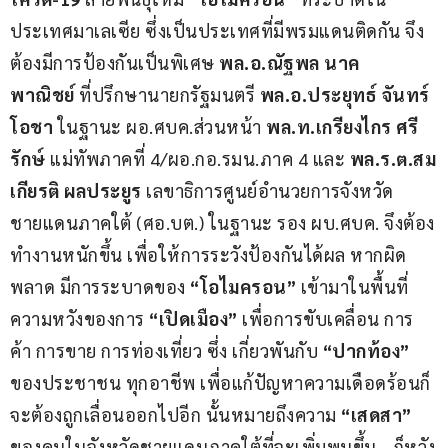
ประเทศมาเลเซีย ซึ่งเป็นประเทศที่มีพรมแดนติดกัน จึง
ต้องมีการป้องกันเป็นพิเศษ 
พล.อ.ณัฐพล นาค
พาณิชย์
 ที่ปรึกษานายกรัฐมนตรี 
พล.อ.ประยุทธ์ จันทร์
โอชา
 ในฐานะ ผอ.ศบค.ส่วนหน้า 
พล.ท.เกรียงไกร ศรี
รักษ์
 แม่ทัพภาคที่ 4/ผอ.กอ.รมน.ภาค 4 และ 
พล.ร.ต.สม
เกียรติ ผลประยูร
 เลขาธิการศูนย์อำนวยการจังหวัด
ชายแดนภาคใต้ (ศอ.บต.) ในฐานะ รอง ผบ.ศบค. จึงต้อง
ทำงานหนักขึ้น เพื่อให้การระวังป้องกันได้ผล หากผิด
พลาด มีการระบาดของ
 “โอไมครอน”
 เข้ามาในพื้นที่ 
ความหวังของการ
 “เปิดเมือง”
 เพื่อการขับเคลื่อน การ
ค้า การขาย การท่องเที่ยว ซึ่ง เกี่ยวพันกับ 
“ปากท้อง”
ของประชาชน ทุกอาชีพ เพื่อแก้ปัญหาความเดือดร้อนก็
จะต้องถูกเลื่อนออกไปอีก นั้นหมายถึงความ 
“เสดสา”
ของคนในจังหวัดชายแดนภาคใต้ที่จะเพิ่มพูนขึ้น….ก็หวัง