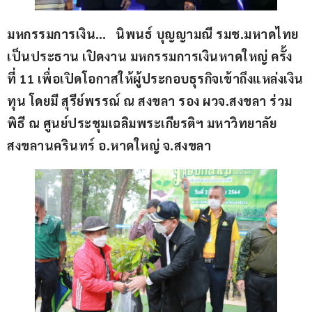
มหกรรมการเงิน…   นิพนธ์ บุญญามณี รมช.มหาดไทย 
เป็นประธาน เปิดงาน มหกรรมการเงินหาดใหญ่ ครั้ง
ที่ 11 เพื่อเปิดโอกาสให้ผู้ประกอบธุรกิจเข้าถึงแหล่งเงิน
ทุน โดยมี สุรีย์พรรณ์ ณ สงขลา รอง ผวจ.สงขลา ร่วม
พิธี ณ ศูนย์ประชุมเฉลิมพระเกียรติฯ มหาวิทยาลัย
สงขลานครินทร์ อ.หาดใหญ่ จ.สงขลา 