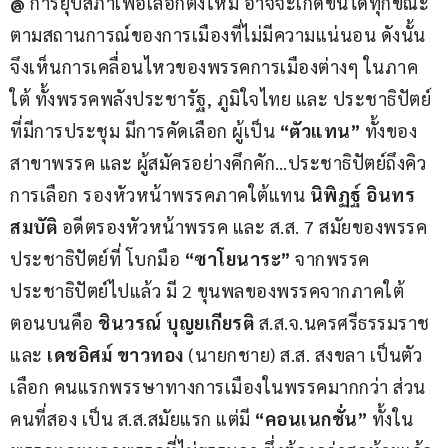
@
 การยุบสภาเพื่อเลือกตั้งใหม่ อาจจะเกิดขึ้นได้ทุกขณะ 
ตามสถานการณ์ของการเมืองที่ไม่มีความแน่นอน ดังนั้น
จึงเห็นการเคลื่อนไหวของพรรคการเมืองต่างๆ ในภาค
ใต้ ทั้งพรรคพลังประชารัฐ, ภูมิใจไทย และ ประชาธิปัตย์ 
ที่มีการประชุม มีการคัดเลือก ผู้เป็น 
“ตัวแทน”
 ทั้งของ 
สาขาพรรค และ ผู้สมัครอย่างคึกคัก…ประชาธิปัตย์ถึงคิว
การเลือก รองหัวหน้าพรรคภาคใต้แทน 
นิพิฏฐ์ อินทร
สมบัติ 
อดีตรองหัวหน้าพรรค และ ส.ส. 7 สมัยของพรรค
ประชาธิปัตย์ที่ โบกมือ 
“ซาโยนาระ”
 จากพรรค
ประชาธิปัตย์ไปแล้ว มี 2 ขุนพลของพรรคจากภาคใต้ 
ตอนบนคือ 
ชินวรณ์ บุญยเกียรติ
 ส.ส.จ.นครศรีธรรมราช 
และ 
เดชอิศม์ ขาวทอง
 (นายกชาย) ส.ส. สงขลา เป็นตัว
เลือก คนแรกพรรษาทางการเมืองในพรรคมากกว่า ส่วน
คนที่สอง เป็น ส.ส.สมัยแรก แต่มี 
“คอนเนกชั่น”
 ทั้งใน