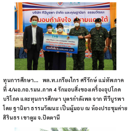
ทุนการศึกษา…   พล.ท.เกรียงไกร ศรีรักษ์ แม่ทัพภาค
ที่ 4/ผอ.กอ.รมน.ภาค 4 รักมอบสิ่งของเครื่องอุปโภค
บริโภค และทุนการศึกษา บุตรกำลังพล จาก ทีวีบูรพา 
โดย ฐานิยา ธรรมวัฒนะ เป็นผู้มอบ ณ ห้องประชุมค่าย
สิรินธร เขาตูม จ.ปัตตานี 