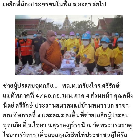
เหลือพี่น้องประชาชนในพื้น จ.ยะลา ต่อไป 
ช่วยผู้ประสบอุทกภัย…   พล.ท.เกรียงไกร ศรีรักษ์ 
แม่ทัพภาคที่ 4 / ผอ.กอ.รมน.ภาค 4 ส่วนหน้า คุณคนึง
นิตย์ ศรีรักษ์ ประธานสมาคมแม่บ้านทหารบก สาขา
กองทัพภาคที่ 4 และคณะ ลงพื้นที่ช่วยเหลือผู้ประสบ
อุทกภัย ที่ อ.ไชยา จ.สุราษฎร์ธานี ณ วัดพระบรมธาตุ
ไชยาวรวิหาร เพื่อมอบถุงยังชีพให้ประชาชนผู้ได้รับ