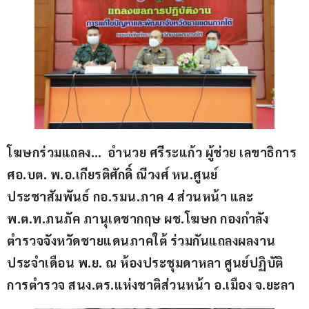
โฆษกร่วมแถลง…  อำนวย ศรีระแก้ว ผู้ช่วย เลขาธิการ 
ศอ.บต. พ.อ.เกียรติศักดิ์ ณีวงศ์ หน.ศูนย์
ประชาสัมพันธ์ กอ.รมน.ภาค 4 ส่วนหน้า และ 
พ.ต.ท.ภนภัค ภานุเดชากฤษ ผช.โฆษก กองกำลัง
ตำรวจจังหวัดชายแดนภาคใต้ ร่วมกันแถลงผลงาน
ประจำเดือน พ.ย. ณ ห้องประชุมดาหลา ศูนย์ปฏิบัติ
การตำรวจ สนง.ตร.แห่งชาติส่วนหน้า อ.เมือง จ.ยะลา 