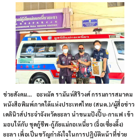
ช่วยสังคม…   อะหมัด รามันห์สิริวงศ์ กรรมการสมาคม
หนังสือพิมพ์ภาคใต้แห่งประเทศไทย (สนต.)/ผู้สื่อข่าว
เดลินิวส์ประจำจังหวัดยะลา นำขนมปังปี๊บ-กาแฟ เข้า
มอบให้กับ ชุดกู้ชีพ-กู้ภัยแม่กอเหนี่ยว (ฉื่อเซี่ยงตึ้ง) 
ยะลา เพื่อเป็นขวัญกำลังใจในการปฏิบัติหน้าที่ช่วย