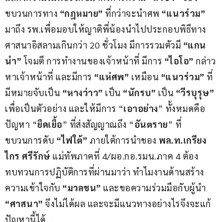
ขบวนการทาง
 “กฎหมาย”
 ที่กว่าจะนำศพ 
“แนวร่วม”
มาถึง รพ.เพื่อมอบให้ญาติพี่น้องนำไปประกอบพิธีทาง
ศาสนาอิสลามเกินกว่า 20 ชั่วโมง มีการรวมตัวมี 
“แกน
นำ”
 โจมตี การทำงานของเจ้าหน้าที่ มีการ 
“ไอโอ”
 กล่าว
หาเจ้าหน้าที่ และมีการ
 “แห่ศพ”
 เหมือน 
“แนวร่วม”
 ที่
มีหมายจับเป็น 
“หางว่าว” 
เป็น 
“นักรบ”
 เป็น 
“วีรบุรุษ”
เพื่อเป็นตัวอย่าง และให้มีการ “
เอาอย่าง
” ทั้งหมดคือ
ปัญหา “
ยืดเยื้อ
” ที่ส่งสัญญาณถึง “
อันตราย
” ที่ 
ขบวนการดับ
 “ไฟใต้”
 ภายใต้การนำของ 
พล.ท.เกรียง
ไกร ศรีรักษ์
 แม่ทัพภาคที่ 4/ผอ.กอ.รมน.ภาค 4 ต้อง
ทบทวนการปฏิบัติการที่ผ่านมาว่า ทำไมงานด้านสร้าง
ความเข้าใจกับ 
“มวลชน”
 และขอความร่วมมือกับผู้นำ 
“ศาสนา”
 จึงไม่ได้ผล และจะมีแนวทางอย่างไรจึงจะแก้
ปัญหานี้ได้….