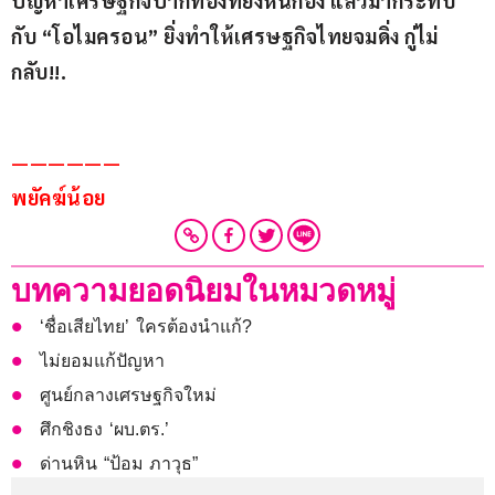
ปัญหาเศรษฐกิจปากท้องที่ยังหนักอึ้ง แล้วมากระทบ
กับ “โอไมครอน” ยิ่งทำให้เศรษฐกิจไทยจมดิ่ง กู่ไม่
กลับ!!.
—————— 
พยัคฆ์น้อย
บทความยอดนิยมในหมวดหมู่
‘ชื่อเสียไทย’ ใครต้องนำแก้?
ไม่ยอมแก้ปัญหา
ศูนย์กลางเศรษฐกิจใหม่
ศึกชิงธง ‘ผบ.ตร.’
ด่านหิน “ป้อม ภาวุธ”