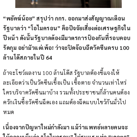
“
พยัคฆ์น้อย” สรุปว่า กกร
. 
ออกมาส่งสัญญาณเตือน
รัฐบาลว่า “โอไมครอน” คือปัจจัยเสี่ยงต่อเศรษฐกิจใน
ปีหน้า ดังนั้นรัฐบาลต้องมีมาตรการป้องกันที่รอบคอบ
รัดกุม อย่ามัวแต่เพ้อ
! 
ว่าจะปิดจ๊อบฉีดวัคซีนครบ 
100 
ล้านโด๊สภายในปี 
64
ถ้าจะโชว์ผลงาน 100 ล้านโด๊ส รัฐบาลต้องชี้แจงให้
ละเอียดว่าเป็นวัคซีนเชื้อเป็น เชื้อตาย จำนวนเท่าไหร่ 
ใครบริจาควัคซีนมาบ้าง รวมทั้งประชาชนกี่ล้านคนต้อง
ควักเงินซื้อวัคซีนฉีดเอง แถมต้องฉีดแบบไขว้กันมั่วไป
หมด
เนื่องจากปัญหาใหม่กำลังมา แม้ว่าแพทย์หลายคนจะ
ให้ความเห็นว่า “โอไมครอน” ไม่รุนแรงเท่า “เดลตา” 