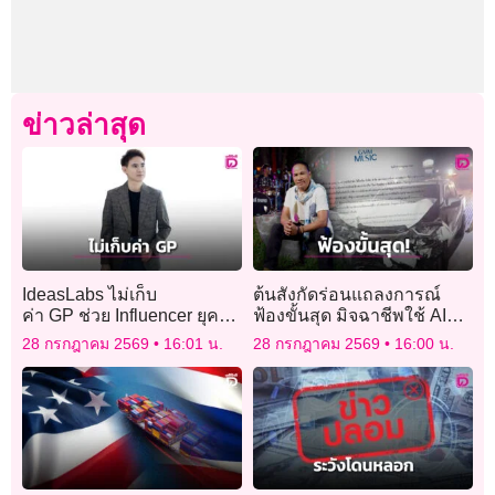
ข่าวล่าสุด
IdeasLabs ไม่เก็บ
ต้นสังกัดร่อนแถลงการณ์
ค่า GP ช่วย Influencer ยุค
ฟ้องขั้นสุด มิจฉาชีพใช้ AI
เศรษฐกิจชะลอ
Deepfake ตัดต่อ ‘ไมค์ ภิรมย์
28 กรกฎาคม 2569
16:01 น.
28 กรกฎาคม 2569
16:00 น.
พร’ ขับรถชน