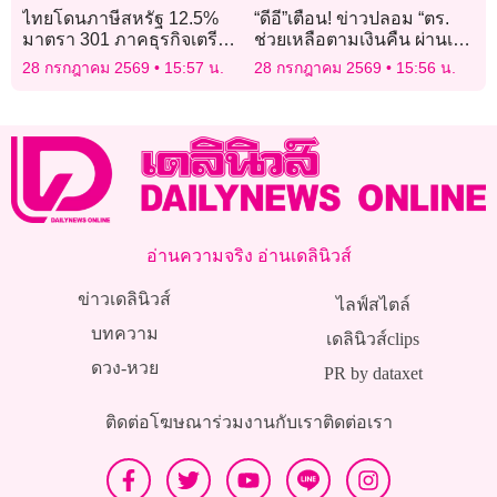
ไทยโดนภาษีสหรัฐ 12.5%
“ดีอี”เตือน! ข่าวปลอม “ตร.
มาตรา 301 ภาคธุรกิจเตรียม
ช่วยเหลือตามเงินคืน ผ่านเพจ
พร้อมอย่างไร?
เฟซบุ๊ก” ระวังมิจฉาชีพหลอก
28 กรกฎาคม 2569
15:57 น.
28 กรกฎาคม 2569
15:56 น.
สูญเงิน – ข้อมูลส่วนบุคคล
อ่านความจริง อ่านเดลินิวส์
ข่าวเดลินิวส์
ไลฟ์สไตล์
บทความ
เดลินิวส์clips
ดวง-หวย
PR by dataxet
ติดต่อโฆษณา
ร่วมงานกับเรา
ติดต่อเรา