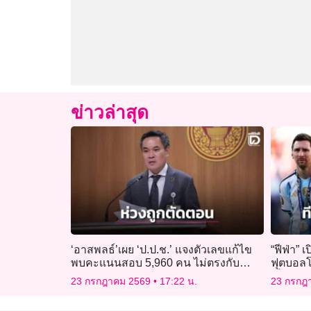
ข่าวล่าสุด
‘อาสพลธ์’เผย ‘ป.ป.ช.’ แจงตัวเลขแก้ไข
“ฟีฟ่า” 
พบคะแนนสอบ 5,960 คน ไม่ตรงกับ
ฟุตบอลโ
ข้อมูล กสถ.
เอ็มบัปเ
23 กรกฎาคม 2569
17:22 น.
23 กรกฎ