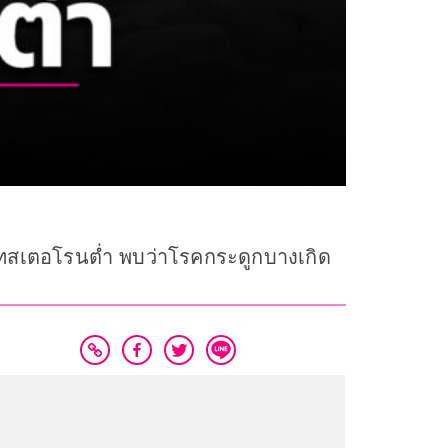
สโทสเตอโรนต่ำ พบว่าโรคกระดูกบางเกิด