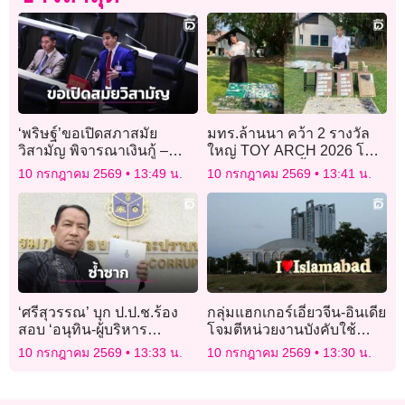
‘พริษฐ์’ขอเปิดสภาสมัย
มทร.ล้านนา คว้า 2 รางวัล
วิสามัญ พิจารณาเงินกู้ –
ใหญ่ TOY ARCH 2026 โชว์
กฎหมายอากาศสะอาด
ไอเดียสถาปัตย์ฟื้นป่า-สร้าง
10 กรกฎาคม 2569
13:49 น.
10 กรกฎาคม 2569
13:41 น.
เมืองสีเขียว
‘ศรีสุวรรณ’ บุก ป.ป.ช.ร้อง
กลุ่มแฮกเกอร์เอี่ยวจีน-อินเดีย
สอบ ‘อนุทิน-ผู้บริหาร
โจมตีหน่วยงานบังคับใช้
รฟม.’ เหตุอุโมงค์รถไฟฟ้า
กฎหมายของปากีสถาน
10 กรกฎาคม 2569
13:33 น.
10 กรกฎาคม 2569
13:30 น.
สายสีม่วงชำรุดซ้ำซาก