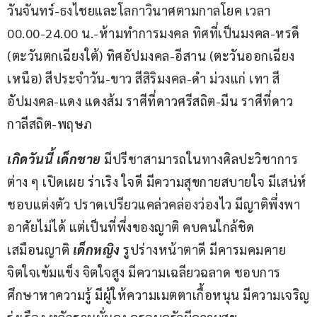
วันจันทร์-ธงไชยและโลกาวินาศตามกาลโยค เวลา 
00.00-24.00 น.-ห้ามทำการมงคล ทิศที่เป็นมงคล-หรดี 
(ตะวันตกเฉียงใต้) ทิศอัปมงคล-อีสาน (ตะวันออกเฉียง
เหนือ) สีประจำวัน-ขาว สีสิริมงคล-ดำ ม่วงแก่ เทา สี
อัปมงคล-แดง แดงส้ม ราศีที่ดาวศรีสถิต-มีน ราศีที่ดาว
กาลีสถิต-พฤษภ
เกิดวันนี้ เด็กชาย
 มีปรีชาสามารถในทางศิลปะวิชาการ
ต่าง ๆ เปิดเผย ร่าเริง ใจดี มีความสุขกายสบายใจ มีเสน่ห์ 
ชอบแต่งตัว ปราดเปรียวแคล่วคล่องว่องไว มีญาติพึ่งพา
อาศัยไม่ได้ แต่เป็นที่พึ่งของญาติ คบคนใกล้ชิด
เสมือนญาติ 
เด็กหญิง
 รูปร่างหน้าตาดี มีคารมคมคาย 
จิตใจเข้มแข็ง จิตใจสูง มีความเฉลียวฉลาด ชอบการ
ศึกษาหาความรู้ มีผู้ให้ความเมตตาเกื้อหนุน มีความเจริญ