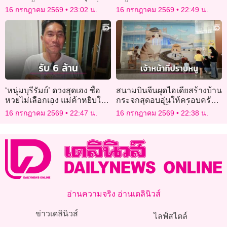
กระปุกน้ำมะขามเปียกไปญี่ปุ่น
สี จิ้นผิง’
16 กรกฎาคม 2569
23:02 น.
16 กรกฎาคม 2569
22:49 น.
‘หนุ่มบุรีรัมย์’ ดวงสุดเฮง ซื้อ
สนามบินจีนผุดไอเดียสร้างบ้าน
หวยไม่เลือกเอง แม่ค้าหยิบใส่
กระจกสุดอบอุ่นให้ครอบครัว
มือให้ กลายเป็นรางวัลใหญ่รับ
แมวจร พร้อมตั้งให้เป็น
16 กรกฎาคม 2569
22:47 น.
16 กรกฎาคม 2569
22:38 น.
6 ล้าน
‘สำนักงานปราบหนู’
อ่านความจริง อ่านเดลินิวส์
ข่าวเดลินิวส์
ไลฟ์สไตล์