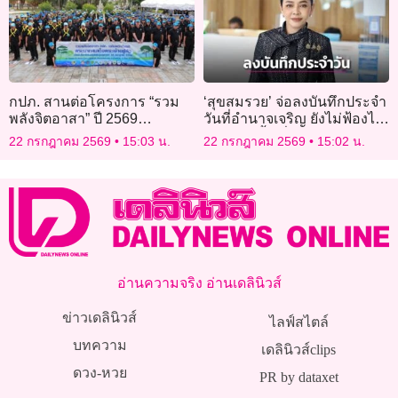
กปภ. สานต่อโครงการ “รวม
‘สุขสมรวย’ จ่อลงบันทึกประจำ
พลังจิตอาสา” ปี 2569
วันที่อำนาจเจริญ​ ยังไม่ฟ้องไอ
เฉลิมพระเกียรติในหลวง
ลอว์ตอนนี้ หวั่นกดดัน กกต.
22 กรกฎาคม 2569
15:03 น.
22 กรกฎาคม 2569
15:02 น.
น้อมนำแนวพระราชดำริฟื้นฟู
ทำงาน
แหล่งน้ำดิบ
อ่านความจริง อ่านเดลินิวส์
ข่าวเดลินิวส์
ไลฟ์สไตล์
บทความ
เดลินิวส์clips
ดวง-หวย
PR by dataxet