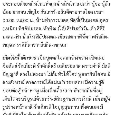
ประกอบด้วยทลิทโทแห่งฤกษ์ ทลิทโท แปลว่า ผู้ขอ ผู้มัก
น้อย ยากจนเข็ญใจ วันเสาร์-อธิบดีตามกาลโยค เวลา 
00.00-24.00 น.-ห้ามทำการมงคล ทิศที่เป็นมงคล-อุดร 
(เหนือ) ทิศอัปมงคล-ทักษิณ (ใต้) สีประจำวัน-ดำ สีสิริ
มงคล-ฟ้า น้ำเงิน สีอัปมงคล-เขียวสด ราศีที่ดาวศรีสถิต-
พฤษภ ราศีที่ดาวกาลีสถิต-พฤษภ
เกิดวันนี้ เด็กชาย 
เป็นบุคคลใจคอกว้างขวาง เปิดเผย 
ซื่อสัตย์ รักเกียรติ รักศักดิ์ศรี เฉลียวฉลาด ความจำดี มีสติ
ปัญญาดี ตรงไปตรงมา ไม่ก้มหัวให้ใคร พูดจากินใจคน มี
ลางสังหรณ์ คาดการณ์ได้แม่นยำ รอบคอบ มีความรู้ดี 
ชอบต่อสู้ กล้าหาญ เมื่อเด็กเลี้ยงยาก มักจากถิ่นที่อยู่
เติบโตจะบริบูรณ์ด้วยทรัพย์สิน ฐานะการเงินดี 
เด็กหญิง
รูปร่างหน้าตาดี รักเกียรติ ใจบุญสุนทาน พึ่งตนเอง มี