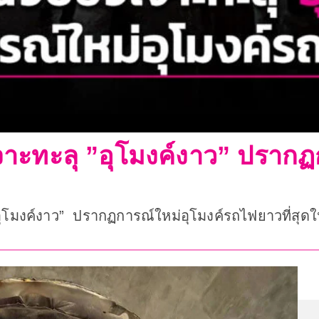
9 เจาะทะลุ ”อุโมงค์งาว” ปราก
ลุ”อุโมงค์งาว” ปรากฏการณ์ใหม่อุโมงค์รถไฟยาวที่สุ