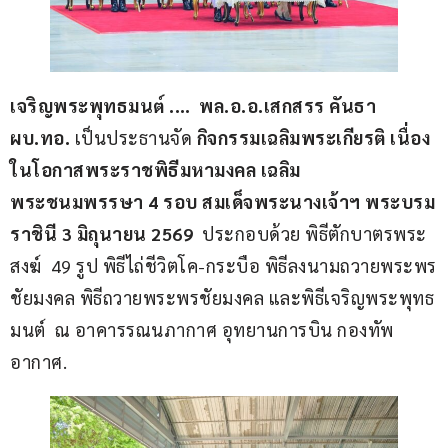
เจริญพระพุทธมนต์
.… 
พล.อ.อ.เสกสรร คันธา 
ผบ.ทอ. 
เป็นประธานจัด 
กิจกรรมเฉลิมพระเกียรติ เนื่อง
ในโอกาสพระราชพิธีมหามงคล เฉลิม
พระชนมพรรษา 4 รอบ สมเด็จพระนางเจ้าฯ พระบรม
ราชินี 3 มิถุนายน 2569
  ประกอบด้วย พิธีตักบาตรพระ
สงฆ์  49 รูป พิธีไถ่ชีวิตโค-กระบือ พิธีลงนามถวายพระพร
ชัยมงคล พิธีถวายพระพรชัยมงคล และพิธีเจริญพระพุทธ
มนต์  ณ อาคารรณนภากาศ อุทยานการบิน กองทัพ
อากาศ.