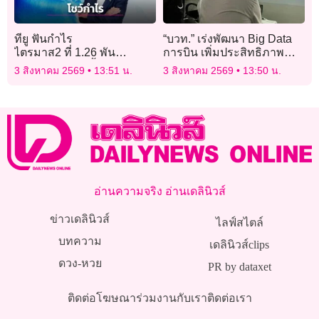
ทียู ฟันกำไร
“บวท.” เร่งพัฒนา Big Data
ไตรมาส2 ที่ 1.26 พัน
การบิน เพิ่มประสิทธิภาพ
ล้าน หนุนกำไรขั้นต้นทำสถิติ
บริหารจราจรทางอากาศ
3 สิงหาคม 2569
13:51 น.
3 สิงหาคม 2569
13:50 น.
สูงสุดเป็นประวัติการณ์
อ่านความจริง อ่านเดลินิวส์
ข่าวเดลินิวส์
ไลฟ์สไตล์
บทความ
เดลินิวส์clips
ดวง-หวย
PR by dataxet
ติดต่อโฆษณา
ร่วมงานกับเรา
ติดต่อเรา