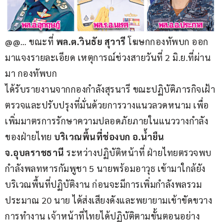
@@… ขณะที่ 
พล.ต.วินธัย สุวารี 
โฆษกกองทัพบก ออก
มาแจงรายละเอียด เหตุการณ์ช่วงสายวันที่ 2 มิ.ย.ที่ผ่าน
มา กองทัพบก
ได้รับรายงานจากกองกำลังสุรนารี ขณะปฏิบัติภารกิจเฝ้า
ตรวจและปรับปรุงที่มั่นด้วยการวางแนวลวดหนาม เพื่อ
เพิ่มมาตรการรักษาความปลอดภัยภายในแนววางกำลัง
ของฝ่ายไทย 
บริเวณพื้นที่ช่องบก อ.น้ำยืน 
จ.อุบลราชธานี 
ระหว่างปฏิบัติหน้าที่ ฝ่ายไทยตรวจพบ
กำลังพลทหารกัมพูชา 5 นายพร้อมอาวุธ เข้ามาใกล้ยัง
บริเวณพื้นที่ปฏิบัติงาน ก่อนจะมีการเพิ่มกำลังพลรวม
ประมาณ 20 นาย ได้ส่งเสียงดังและพยายามเข้าขัดขวาง
การทำงาน เจ้าหน้าที่ไทยได้ปฏิบัติตามขั้นตอนอย่าง