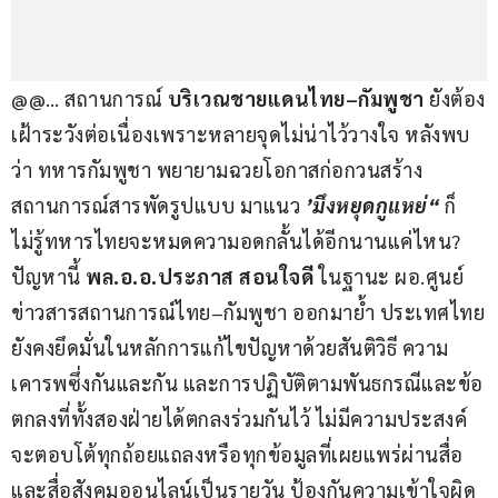
@@… สถานการณ์ 
บริเวณชายแดนไทย
–
กัมพูชา
ยังต้อง
เฝ้าระวังต่อเนื่องเพราะหลายจุดไม่น่าไว้วางใจ หลังพบ
ว่า ทหารกัมพูชา พยายามฉวยโอกาสก่อกวนสร้าง
สถานการณ์สารพัดรูปแบบ มาแนว
 ’
มึงหยุด
กูแหย่
“ 
ก็
ไม่รู้ทหารไทยจะหมดความอดกลั้นได้อีกนานแค่ไหน?  
ปัญหานี้ 
พล
.
อ
.
อ
.
ประภาส
สอนใจดี
 ในฐานะ ผอ.ศูนย์
ข่าวสารสถานการณ์ไทย–กัมพูชา ออกมาย้ำ ประเทศไทย
ยังคงยึดมั่นในหลักการแก้ไขปัญหาด้วยสันติวิธี ความ
เคารพซึ่งกันและกัน และการปฏิบัติตามพันธกรณีและข้อ
ตกลงที่ทั้งสองฝ่ายได้ตกลงร่วมกันไว้ ไม่มีความประสงค์
จะตอบโต้ทุกถ้อยแถลงหรือทุกข้อมูลที่เผยแพร่ผ่านสื่อ
และสื่อสังคมออนไลน์เป็นรายวัน ป้องกันความเข้าใจผิด 