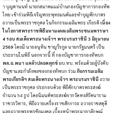
า บุญตานนท์ นายกสมาคมแม่บ้านกองบัญชาการกองทัพ
ไทย เข้าร่วมพิธีเจริญพระพุทธมนต์และทำบุญตักบาตร
ถวายเป็นพระราชกุศล ในกิจกรรมเฉลิมพระ เกียรติ 
เนื่อง
ในโอกาสพระราชพิธีมหามงคลเฉลิมพระชนมพรรษา 
4 รอบ สมเด็จพระนางเจ้าฯ พระบรมราชินี 3 มิถุนายน 
2569 
โดยมี นายอนุทิน ชาญวีรกูล นายกรัฐมนตรี เป็น
ประธานในพิธี นอกจากนี้ ที่ กองบัญชาการกองทัพบก 
พล.อ.พนา แคล้วปลอดทุกข์ 
ผบ.ทบ. พร้อมด้วยผู้บังคับ
บัญชาและกำลังพลของกองทัพบก ร่วม 
กิจกรรมเฉลิม
พระเกียรติฯ สมเด็จพระนางเจ้าฯ พระบรมราชินี 
ถวาย
เป็นพระราชกุศล ประกอบด้วย พิธีตักบาตรพระสงฆ์ 
จำนวน 54 รูป โดยนิมนต์พระสงฆ์จากวัดหงส์รัตนาราม
ราชวรวิหาร, พิธีถวายเครื่องราชสักการะ ถวายราชสดุดี 
และถวายพระพรชัยมงคล เบื้องหน้าพระฉายาลักษณ์ 