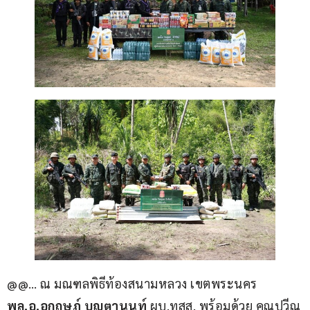
@@… ณ มณฑลพิธีท้องสนามหลวง เขตพระนคร
พล.อ.อุกฤษฎ์ บุญตานนท์ 
ผบ.ทสส. พร้อมด้วย คุณปวีณ