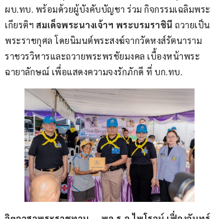
ผบ.ทบ. พร้อมด้วยผู้บังคับบัญชา ร่วม กิจกรรมเฉลิมพระ
เกียรติฯ 
สมเด็จพระนางเจ้าฯ พระบรมราชินี
 ถวายเป็น
พระราชกุศล โดยนิมนต์พระสงฆ์จากวัดหงส์รัตนาราม
ราชวรวิหารและถวายพระพรชัยมงคล เบื้องหน้าพระ
ฉายาลักษณ์ เพื่อแสดงความจงรักภักดี ที่ บก.ทบ.
จิตอาสาพระราชทาน…
พล.ร.อ.ไพโรจน์ เฟื่องจันทร์ 