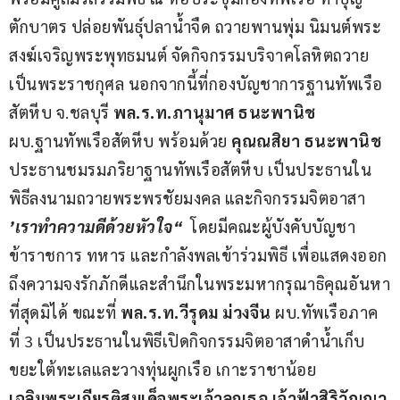
ตักบาตร ปล่อยพันธุ์ปลาน้ำจืด ถวายพานพุ่ม นิมนต์พระ
สงฆ์เจริญพระพุทธมนต์ จัดกิจกรรมบริจาคโลหิตถวาย
เป็นพระราชกุศล นอกจากนี้ที่กองบัญชาการฐานทัพเรือ
สัตหีบ จ.ชลบุรี 
พล.ร.ท.ภานุมาศ ธนะพานิช
ผบ.ฐานทัพเรือสัตหีบ พร้อมด้วย 
คุณณสิยา ธนะพานิช
ประธานชมรมภริยาฐานทัพเรือสัตหีบ เป็นประธานใน
พิธีลงนามถวายพระพรชัยมงคล และกิจกรรมจิตอาสา 
’เราทำความดีด้วยหัวใจ“ 
 โดยมีคณะผู้บังคับบัญชา 
ข้าราชการ ทหาร และกำลังพลเข้าร่วมพิธี เพื่อแสดงออก
ถึงความจงรักภักดีและสำนึกในพระมหากรุณาธิคุณอันหา
ที่สุดมิได้ ขณะที่ 
พล.ร.ท.วีรุดม ม่วงจีน
 ผบ.ทัพเรือภาค
ที่ 3 เป็นประธานในพิธีเปิดกิจกรรมจิตอาสาดำน้ำเก็บ
ขยะใต้ทะเลและวางทุ่นผูกเรือ เกาะราชาน้อย 
เฉลิมพระเกียรติสมเด็จพระเจ้าลูกเธอ เจ้าฟ้าสิริวัณณว