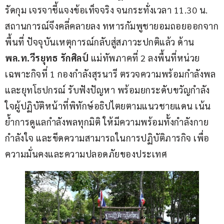
รัดกุม เจรจาชี้แจงข้อเท็จจริง จนกระทั่งเวลา 11.30 น. 
สถานการณ์จึงคลี่คลายลง ทหารกัมพูชายอมถอยออกจาก
พื้นที่ ปัจจุบันเหตุการณ์กลับสู่สภาวะปกติแล้ว ด้าน 
พล.ท.วีรยุทธ รักศิลป์ 
แม่ทัพภาคที่ 2 ลงพื้นที่หน่วย
เฉพาะกิจที่ 1 กองกำลังสุรนารี ตรวจความพร้อมกำลังพล
และยุทโธปกรณ์ รับฟังปัญหา พร้อมยกระดับขวัญกำลัง
ใจผู้ปฏิบัติหน้าที่พิทักษ์อธิปไตยตามแนวชายแดน เน้น
ย้ำการดูแลกำลังพลทุกมิติ ให้มีความพร้อมทั้งกำลังกาย 
กำลังใจ และขีดความสามารถในการปฏิบัติภารกิจ เพื่อ
ความมั่นคงและความปลอดภัยของประเทศ