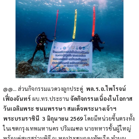
@@… ส่วนกิจกรรมแวดวงลูกประดู่  
พล.ร.อ.ไพโรจน์ 
เฟื่องจันทร์ 
ผบ.ทร.ประธาน 
จัดกิจกรรมเนื่องในโอกาส
วันเฉลิมพระ ชนมพรรษา สมเด็จพระนางเจ้าฯ 
พระบรมราชินี  3 มิถุนายน 2569
 โดยมีหน่วยขึ้นตรงทั้ง
ในเขตกรุงเทพมหานคร ปริมณฑล นายทหารชั้นผู้ใหญ่
พร้อมคู่สมรสร่วมพิธี ณ หอประชุมกองทัพเรือ ทำบุญ 