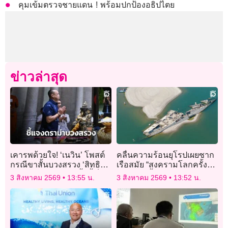
คุมเข้มตรวจชายแดน ! พร้อมปกป้องอธิปไตย
ข่าวล่าสุด
เคารพด้วยใจ! ‘เนวิน’ โพสต์
คลื่นความร้อนยุโรปเผยซาก
กรณีขาสั้นบวงสรวง ‘สิทธิ
เรือสมัย “สงครามโลกครั้งที่
ส่วนตัว-สะดวกแบบนี้’ ชี้เป็น
2 ” ใต้แม่น้ำดานูบ
3 สิงหาคม 2569
13:55 น.
3 สิงหาคม 2569
13:52 น.
พิธีของสโมสร มาทีไรได้
แชมป์ทุกปี