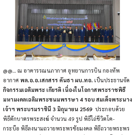
@@… ณ อาคารรณนภากาศ อุทยานการบิน กองทัพ
อากาศ 
พล.อ.อ.เสกสรร คันธา ผบ.ทอ. 
เป็นประธานจัด 
กิจกรรมเฉลิมพระ เกียรติ เนื่องในโอกาสพระราชพิธี
มหามงคลเฉลิมพระชนมพรรษา 4 รอบ สมเด็จพระนาง
เจ้าฯ พระบรมราชินี 3 มิถุนายน 2569
  ประกอบด้วย 
พิธีตักบาตรพระสงฆ์ จำนวน 49 รูป พิธีไถ่ชีวิตโค-
กระบือ พิธีลงนามถวายพระพรชัยมงคล พิธีถวายพระพร