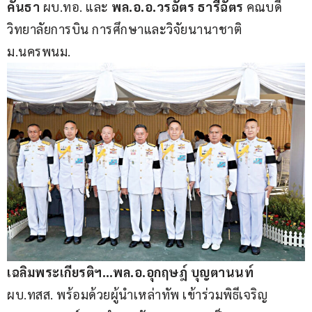
คันธา
 ผบ.ทอ. และ 
พล.อ.อ.วรฉัตร ธารีฉัตร
 คณบดี
วิทยาลัยการบิน การศึกษาและวิจัยนานาชาติ 
ม.นครพนม.
เฉลิมพระเกียรติฯ…พล.อ.อุกฤษฎ์ บุญตานนท์
ผบ.ทสส. พร้อมด้วยผู้นำเหล่าทัพ เข้าร่วมพิธีเจริญ