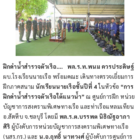
ฝึกดำน้ำสำรวจตัวเรือ….   พล.ร.ท.พนม ควรประดิษฐ์ 
ผบ.โรงเรียนนายเรือ พร้อมคณะ เดินทางตรวจเยี่ยมการ
ฝึกภาคสนาม 
นักเรียนนายเรือชั้นปีที่ 4 
ในหัวข้อ 
“การ
ฝึกดำน้ำสำรวจตัวเรือใต้แนวน้ำ” 
ณ ศูนย์การฝึก หน่วย
บัญชาการสงครามพิเศษทางเรือ และท่าเรือแหลมเทียน 
อ.สัตหีบ จ.ชลบุรี โดยมี 
พล.ร.ต.บรรพต นิธิณัฐอาภา
ศิริ 
ผู้บังคับการหน่วยบัญชาการสงครามพิเศษทางเรือ 
(นสร.กร.) และ 
น.อ.ฤทธิ์ นาทวงศ์
 ผู้บังคับการศูนย์การ