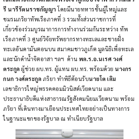
รี นารีรัตนราชกัญญา 
โดยมีนายทหารชั้นผู้ใหญ่และ
ชมรมภริยาทัพเรือภาคที่ 3 รวมทั้งส่วนราชการที่
เกี่ยวข้องร่วมบูรณาการการทำงานร่วมกันระหว่าง ทัพ
เรือภาคที่ 3 ศูนย์วิจัยทรัพยากรทางทะเลและชายฝั่ง 
ทะเลอันดามันตอนบน สมาคมชาวภูเก็ต มูลนิธิเพื่อทะเล 
และนักดำน้ำจิตอาสา ฯลฯ  ด้าน 
พล.ร.อ.นเรศ วงศ์
ตระกูล 
ผู้ช่วย ผบ.ทร. ผู้แทน ผบ.ทร. พร้อมด้วย 
นางกร
กนก วงศ์ตระกูล
 ภริยา ทำพิธีต้อนรับ
นายโต เลิม
เลขาธิการใหญ่พรรคคอมมิวนิสต์เวียดนาม และ
ประธานาธิบดีแห่งสาธารณรัฐสังคมนิยมเวียดนาม พร้อม
ภริยา ที่เดินทางมาเยือนประเทศไทยอย่างเป็นทางการ 
ในฐานะแขกของรัฐบาล ณ ทำเนียบรัฐบาล