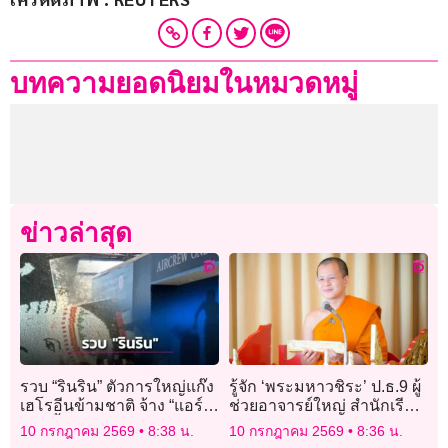
บทความยอดนิยมในหมวดหมู่
ข่าวล่าสุด
รวบ “รินริน” ตัวการใหญ่แก๊ง
รู้จัก ‘พระมหาวชิระ’ ป.ธ.9 ผู้
เฮโรอีนข้ามชาติ จ้าง “แอร์มี
ช่วยอาจารย์ใหญ่ สำนักเรียน
นา” หิ้วกระเป๋าช้างซุกยา ส่ง
วัดพระเชตุพนฯ
10 กรกฎาคม 2569
8:38 น.
10 กรกฎาคม 2569
8:36 น.
ออสเตรเลีย