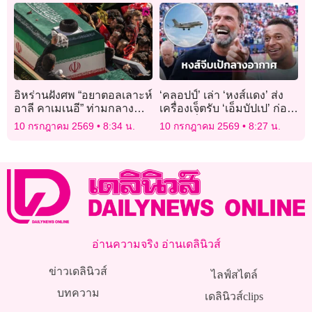
อิหร่านฝังศพ “อยาตอลเลาะห์
‘คลอปป์’ เล่า ‘หงส์แดง’ ส่ง
อาลี คาเมเนอี” ท่ามกลาง
เครื่องเจ็ตรับ ‘เอ็มบัปเป’ ก่อน
ความตึงเครียดกับสหรัฐ
บินวนเพื่อเจรจาสัญญา
10 กรกฎาคม 2569
8:34 น.
10 กรกฎาคม 2569
8:27 น.
อ่านความจริง อ่านเดลินิวส์
ข่าวเดลินิวส์
ไลฟ์สไตล์
บทความ
เดลินิวส์clips