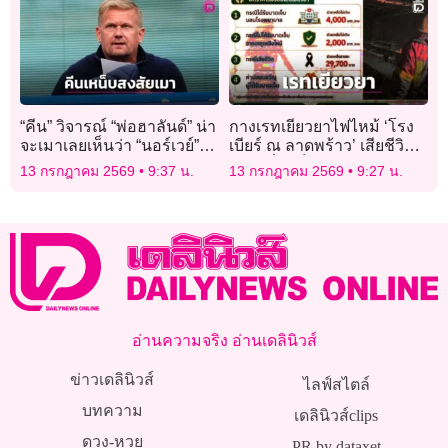
“คีน” วิจารณ์ “พ่อฮาลันด์” น่า
กางเรทเยียวยาไฟไหม้ ‘โรง
จะเมาเลยเห็นว่า “นอร์เวย์”
เบียร์ ณ ลาดพร้าว’ เสียชีวิต
โดนปล้น
2.9 หมื่น-เจ็บนอน รพ. 4 พัน
13 กรกฎาคม 2569
9:37 น.
13 กรกฎาคม 2569
9:27 น.
อ่านความจริง อ่านเดลินิวส์
ข่าวเดลินิวส์
ไลฟ์สไตล์
บทความ
เดลินิวส์clips
ดวง-หวย
PR by dataxet