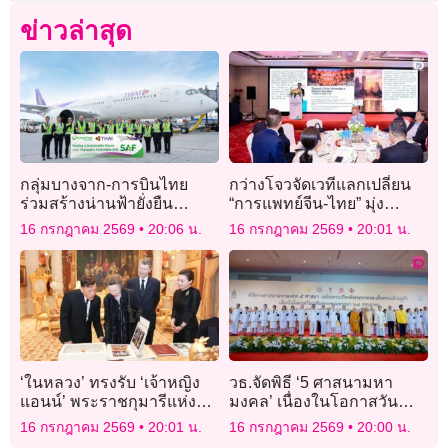
ข่าวล่าสุด
กลุ่มบางจาก-การบินไทย
กว่างโจวจัดเวทีแลกเปลี่ยน
ร่วมสร้างน่านฟ้ายั่งยืน
“การแพทย์จีน-ไทย” มุ่ง
HEFA-SPK SAF ผลิตในไทย
พัฒนายาและบริการสุขภาพ
16 กรกฎาคม 2569
20:06 น.
16 กรกฎาคม 2569
20:01 น.
ครั้งแรก
‘ในหลวง’ ทรงรับ ‘เจ้าหญิง
วธ.จัดพิธี ‘5 ศาสนามหา
แอนน์’ พระราชกุมารีแห่งสห
มงคล’ เนื่องในโอกาสวัน
ราชอาณาจักร ในโอกาส
เฉลิมพระชนมพรรษา
16 กรกฎาคม 2569
20:01 น.
16 กรกฎาคม 2569
20:00 น.
เสด็จเยือนประเทศไทย
‘พระบาทสมเด็จ