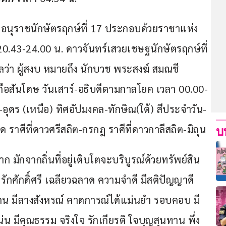
ยอนุราชนักษัตรฤกษ์ที่ 17 ประกอบด้วยราชาแห่ง
0.43-24.00 น. ดาวจันทร์เสวยเชษฐนักษัตรฤกษ์ที่ 
า ผู้สงบ หมายถึง นักบวช พระสงฆ์ สมณชี
ือสันโดษ วันเสาร์-อธิบดีตามกาลโยค เวลา 00.00-
อุดร (เหนือ) ทิศอัปมงคล-ทักษิณ(ใต้) สีประจำวัน-
สด ราศีที่ดาวศรีสถิต-กรกฎ ราศีที่ดาวกาลีสถิต-มิถุน
บ
ยาก มักจากถิ่นที่อยู่เติบโตจะบริบูรณ์ด้วยทรัพย์สิน 
ิ รักศักดิ์ศรี เฉลียวฉลาด ความจำดี มีสติปัญญาดี 
คน มีลางสังหรณ์ คาดการณ์ได้แม่นยำ รอบคอบ มี
่น มีคุณธรรม จริงใจ รักเกียรติ ใจบุญสุนทาน พึ่ง