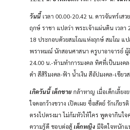
วันนี้ 
เวลา 00.00-20.42 น. ดาวจันทร์เสว
ฤกษ์ ราชา แปลว่า พระเจ้าแผ่นดิน เวลา 2
18 ประกอบด้วยสมโณแห่งฤกษ์ สมโณ แปลว่
พราหมณ์ นักสอนศาสนา ครูบาอาจารย์ ผู้ถ
24.00 น.-ห้ามทำการมงคล ทิศที่เป็นมงคล-
ดำ สีสิริมงคล-ฟ้า น้ำเงิน สีอัปมงคล-เขียว
เกิดวันนี้ เด็กชาย
 กล้าหาญ เมื่อเด็กเลี้ยง
ใจคอกว้างขวาง เปิดเผย ซื่อสัตย์ รักเกียรต
ตรงไปตรงมา ไม่ก้มหัวให้ใคร พูดจากินใจ
ความรู้ดี ชอบต่อสู้ 
เด็กหญิง
 มีจิตใจหนักแน