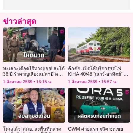
ข่าวล่าสุด
ทะเลาะเดือดไร้ทางถอย! สะใภ้
คึกคัก! เปิดให้บริการรถไฟ
36 ปี รำคาญเสียงแม่สามี คว้า
KIHA 40/48 “เสาร์-อาทิตย์” วัน
มีดครัวปาดคอดับคาบ้าน
แรก เตรียมเพิ่ม “สถานีกลางฯ-
1 สิงหาคม 2569
16:15 น.
1 สิงหาคม 2569
15:57 น.
นครปฐม”
โดนแล้ว! สมอ. ลงพื้นที่ตลาด
GWM ค่ายแรก ผลิต ชดเชย