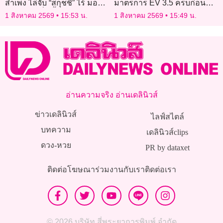
สำเพ็ง ไล่จับ “สกุชชี่” ไร้ มอก.
มาตรการ EV 3.5 ครบก่อน
กว่า 1.9 หมื่นชิ้น
กำหนด
1 สิงหาคม 2569
15:53 น.
1 สิงหาคม 2569
15:49 น.
อ่านความจริง อ่านเดลินิวส์
ข่าวเดลินิวส์
ไลฟ์สไตล์
บทความ
เดลินิวส์clips
ดวง-หวย
PR by dataxet
ติดต่อโฆษณา
ร่วมงานกับเรา
ติดต่อเรา
© 2026 บริษัท สี่พระยาการพิมพ์ จำกัด