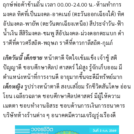
ฤกษ์พ่อค้าข้ามถิ่น เวลา 00.00-24.00 น.-ห้ามทำการ
มงคล ทิศที่เป็นมงคล-อาคเนย์ (ตะวันออกเฉียงใต้) ทิศ
อัปมงคล-พายัพ (ตะวันตกเฉียงเหนือ) สีประจำวัน-ฟ้า 
น้ำเงิน สีสิริมงคล-ชมพู สีอัปมงคล-ม่วงดอกตะแบก ดำ 
ราศีที่ดาวศรีสถิต-พฤษภ ราศีที่ดาวกาลีสถิต-กุมภ์
เกิดวันนี้ เด็กชาย 
หน้าตาดี จิตใจเข้มแข็ง เจ้าชู้ สติ
ปัญญาดี ชอบศึกษาศิลป ศาสตร์ ใฝ่สูง รู้จักเก็บออม มี
ตำแหน่งหน้าที่การงานดี อายุมากขึ้นจะดีมีทรัพย์มาก 
เด็กหญิง
 รูปร่างหน้าตาดี สงบเสงี่ยม รักชีวิตสันโดษ อ่อน
โยน เฉลียวฉลาด ชอบศึกษาศิลปศาสตร์ มีผู้ให้ความ
เมตตา ชอบทำงานอิสระ ชอบด้านการเงินการธนาคาร 
บริษัทห้างร้านต่าง ๆ อนาคตมีความเจริญรุ่งเรืองดี