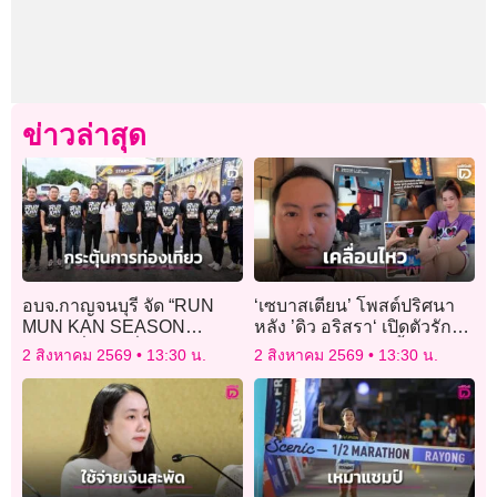
ข่าวล่าสุด
อบจ.กาญจนบุรี จัด “RUN
‘เซบาสเตียน’ โพสต์ปริศนา
MUN KAN SEASON
หลัง ’ดิว อริสรา‘ เปิดตัวรัก
3” ชวนวิ่งยามค่ำคืน กระตุ้น
ใหม่ รีโพสต์คลิปชูนิ้วกลาง
2 สิงหาคม 2569
13:30 น.
2 สิงหาคม 2569
13:30 น.
ท่องเที่ยวเชิงกีฬา
สุดแซ่บ!