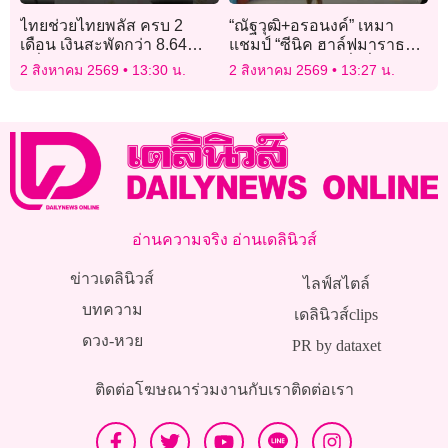
ไทยช่วยไทยพลัส ครบ 2
“ณัฐวุฒิ+อรอนงค์” เหมา
เดือน เงินสะพัดกว่า 8.64
แชมป์ “ซีนิค ฮาล์ฟมาราธอน
หมื่นล้านบาท
ระยอง 2026” นักวิ่งทั่วไทย
2 สิงหาคม 2569
13:30 น.
2 สิงหาคม 2569
13:27 น.
แห่ร่วมวิ่งชมวิวทะเลระยอง
กว่า 4,500 คน
อ่านความจริง อ่านเดลินิวส์
ข่าวเดลินิวส์
ไลฟ์สไตล์
บทความ
เดลินิวส์clips
ดวง-หวย
PR by dataxet
ติดต่อโฆษณา
ร่วมงานกับเรา
ติดต่อเรา