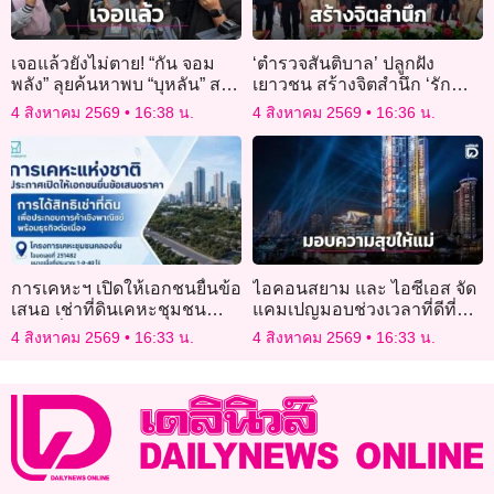
เจอแล้วยังไม่ตาย! “กัน จอม
‘ตำรวจสันติบาล’ ปลูกฝัง
พลัง” ลุยค้นหาพบ “บุหลัน” สาว
เยาวชน สร้างจิตสำนึก ‘รัก
พัทยาผู้สูญหาย สภาพกลาย
ชาติ-ศาสน์-กษัตริย์’
4 สิงหาคม 2569
16:38 น.
4 สิงหาคม 2569
16:36 น.
เป็นคนไร้บ้าน!
การเคหะฯ เปิดให้เอกชนยื่นข้อ
ไอคอนสยาม และ ไอซีเอส จัด
เสนอ เช่าที่ดินเคหะชุมชน
แคมเปญมอบช่วงเวลาที่ดีที่สุด
คลองจั่น
ให้คุณแม่
4 สิงหาคม 2569
16:33 น.
4 สิงหาคม 2569
16:33 น.