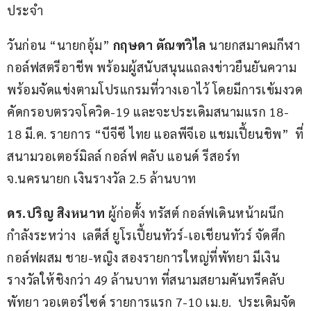
ประจำ
วันก่อน “นายกอุ้ม” 
กฤษดา ตัณฑวิไล
 นายกสมาคมกีฬา
กอล์ฟสตรีอาชีพ พร้อมผู้สนับสนุนแถลงข่าวยืนยันความ
พร้อมจัดแข่งตามโปรแกรมที่วางเอาไว้ โดยมีการเข้มงวด
คัดกรอบตรวจโควิด-19 และจะประเดิมสนามแรก 18-
18 มี.ค. รายการ “บีจีซี ไทย แอลพีจีเอ แชมเปี้ยนชิพ”  ที่
สนามวอเตอร์มิลล์ กอล์ฟ คลับ แอนด์ รีสอร์ท 
จ.นครนายก เงินรางวัล 2.5 ล้านบาท
ดร.ปริญ สิงหนาท
 ผู้ก่อตั้ง ทรัสต์ กอล์ฟเดินหน้าผนึก
กำลังระหว่าง  เลดีส์ ยูโรเปี้ยนทัวร์-เอเชียนทัวร์ จัดศึก
กอล์ฟผสม ชาย-หญิง สองรายการใหญ่ที่พัทยา มีเงิน
รางวัลให้ชิงกว่า 49 ล้านบาท ที่สนามสยามคันทรีคลับ 
พัทยา วอเตอร์ไซด์ รายการแรก 7-10 เม.ย.  ประเดิมจัด 