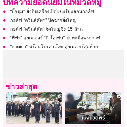
บทความยอดนิยมในหมวดหมู่
“บิ๊กตุ่ม” สั่งติดเครื่องเปิดโรงเรียนสอนกอล์ฟ
กอล์ฟ “ควีนส์คัพฯ” ปิดฉากยิ่งใหญ่
กอล์ฟ “ควีนส์คัพ” จัดใหญ่ชิง 15 ล้าน
“ฟีฟ่า” ลุยเมเจอร์ “ดิ โอเพ่น” ปะทะมือพระกาฬ
“อาฒยา” พร้อมโปรสาวไทยลุยเมเจอร์สุดท้าย
ข่าวล่าสุด