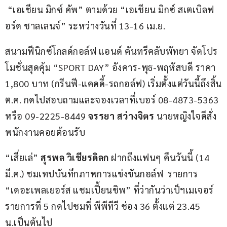
 “เอเชียน มิกซ์ คัพ” ตามด้วย “เอเชียน มิกซ์ สเตเบิลฟ
อร์ด ชาลเลนจ์” ระหว่างวันที่ 13-16 เม.ย.
สนามฟีนิกซ์โกลด์กอล์ฟ แอนด์ คันทรีคลับพัทยา จัดโปร
โมชั่นสุดคุ้ม “SPORT DAY” อังคาร-พุธ-พฤหัสบดี ราคา 
1,800 บาท (กรีนฟี-แคดดี้-รถกอล์ฟ) เริ่มตั้งแต่วันนี้ถึงสิ้น
ต.ค. กดไปสอบถามและจองเวลาที่เบอร์ 08-4873-5363 
หรือ 09-2225-8449 
จรรยา สว่างจิตร
 นายหญิงใจดีสั่ง
พนักงานคอยต้อนรับ
“เสี่ยเล่” 
สุรพล วิเชียรดิลก
 ฝากถึงแฟนๆ คืนวันนี้ (14 
มี.ค.) ชมเทปบันทึกภาพการแข่งขันกอล์ฟ  รายการ 
“เดอะเพลเยอร์ส แชมเปี้ยนชิพ” ที่ว่ากันว่าเป็ฯเมเจอร์
รายการที่ 5 กดไปชมที่ พีพีทีวี ช่อง 36 ตั้งแต่ 23.45 
น.เป็นต้นไป