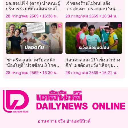
ผอ.สจป.ที่ 4 (ตาก) นำคณะผู้
เจ้าของร้านไม่ทน! แจ้ง
บริหารร่วมพิธีเฉลิมพระเกีย
‘ตร.สะเดา’ ตรวจสอบ ‘หนุ่ม
รติฯ -บำเพ็ญ
ใหญ่’ อ้างเป็น ‘พล.ต.อ.’ เบ่ง
28 กรกฎาคม 2569
16:38 น.
28 กรกฎาคม 2569
16:34 น.
สาธารณประโยชน์ ปลูก
ไม่จ่ายค่านวดน้ำมัน
ต้นไม้
‘ชาคริต-แอน’ เครียดหนัก
ก่อนดวลเกม 2! ‘แข้งเก๋าช้าง
‘น้องโพธิ์’ ป่วยซ้อน 3 โรค
ศึก’ เผยต้องระวัง ‘เสือซุ่ม
แพทย์ชี้เคสหายากไม่ถึง 5%!
ตะปบ’
28 กรกฎาคม 2569
16:30 น.
28 กรกฎาคม 2569
16:21 น.
อ่านความจริง อ่านเดลินิวส์