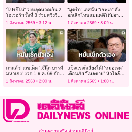
“โปรจีโน่” วงหลุดหวดเกิน 2
“มูดริก” เฮสนั่น “เอฟเอ” สั่ง
โอเวอร์ฯ รั้งที่ 3 ร่วมสวิงวี
ยกเลิกโทษแบนคดีโด๊ปยา
เมนส์โอเพ่น
แล้ว
1 สิงหาคม 2569
3:12 น.
1 สิงหาคม 2569
3:09 น.
มาแล้ว! เลขเด็ด “เจ๊นุ๊ก บารมี
แข็งแรงก็เสี่ยงได้! ‘หมอเจด’
มหาเฮง” งวด 1 ส.ค. 69 อัด
เตือนภัย “ไหลตาย” หัวใจล้ม
เน้นๆ 2 ตัว-3 ตัว คอหวย
เหลวดึก มื้อใหญ่-แอลกอฮอล์
1 สิงหาคม 2569
2:00 น.
1 สิงหาคม 2569
1:00 น.
กว้านซื้อหมดแผง!
ตัวกระตุ้นชั้นดี
อ่านความจริง อ่านเดลินิวส์