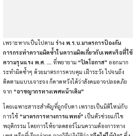
เพราะหากเป็นไปตาม 
ร่าง พ
.
ร
.
บ
.
มาตรการป้องกัน
การกระทำความผิดซ้ำในความผิดเกี่ยวกับเพศหรือที่ใช้
ความรุนแรง พ
.
ศ
. …. ที่พยายาม 
“ปิดโอกาส”
 ออกมาก
ระทำผิดซ้ำๆ ด้วยมาตรการควบคุม เฝ้าระวัง ไปจนถึง
ติดตามแบบเจาะจง ก็คาดหวังได้ว่าสังคมอาจปลอดภัย
จาก 
“อาชญากรทางเพศหน้าเดิม”
โดยเฉพาะสาระสำคัญที่ถูกจับตา เพราะเป็นมิติใหม่กับ
การใช้ 
“มาตรการทางการแพทย์”
 เป็นตัวช่วยแก้ไข
พฤติกรรม โดยการให้ยาลดฮอร์โมนความต้องการทาง
เพศ หรือที่เรียกง่ายๆ จากวิธีปฏิบัติว่า 
“ฉีดไข่ให้ฝ่อ”
 ซึ่ง