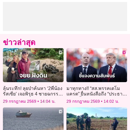
ข่าวล่าสุด
ลุ้นระทึก! ลุยป่าค้นหา ‘2พี่น้อง
มาทุกทาง!! “สส.พรรคเดโม
รัสเซีย’ เจอพิรุธ 4 ชายฉกรรจ์
แครต” ยื่นหนังสือถึง “ประธาน
ลอบฝังซากจยย.
ฟีฟ่า” ชี้แจงความสัมพันธ์
29 กรกฎาคม 2569
14:04 น.
29 กรกฎาคม 2569
14:02 น.
“ทรัมป์”