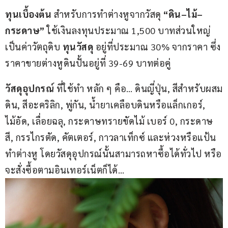
ทุนเบื้องต้น
 สำหรับการทำต่างหูจากวัสดุ 
“ดิน
–
ไม้
–
กระดาษ”
 ใช้เงินลงทุนประมาณ 1,500 บาทส่วนใหญ่
เป็นค่าวัตถุดิบ 
ทุนวัสดุ
 อยู่ที่ประมาณ 30% จากราคา ซึ่ง
ราคาขายต่างหูดินปั้นอยู่ที่ 39-69 บาทต่อคู่
วัสดุอุปกรณ์
 ที่ใช้ทำ หลัก ๆ คือ… ดินญี่ปุ่น, สีสำหรับผสม
ดิน, สีอะคริลิก, พู่กัน, น้ำยาเคลือบดินหรือแล็กเกอร์, 
ไม้อัด, เลื่อยฉลุ, กระดาษทรายขัดไม้ เบอร์ 0, กระดาษ
สี, กรรไกรตัด, คัตเตอร์, กาวลาเท็กซ์ และห่วงหรือแป้น
ทำต่างหู โดยวัสดุอุปกรณ์นั้นสามารถหาซื้อได้ทั่วไป หรือ
จะสั่งซื้อตามอินเทอร์เน็ตก็ได้…