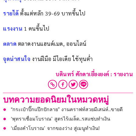
รายได้
 ตั้งแต่หลัก 39-69 บาทขึ้นไป
แรงงาน
 1 คนขึ้นไป
ตลาด
 ตลาดงานแฮนด์เมด, ออนไลน์
จุดน่าสนใจ
 งานฝีมือ มีไอเดีย ใช้ทุนต่ำ
บดินทร์ ศักดาเยี่ยงยงค์ : รายงาน
บทความยอดนิยมในหมวดหมู่
“กระเป๋าปิ๊กแป๊กปักลาย” งานคราฟท์สวยมีเสน่ห์..ขายดี
‘พุทราเชื่อมโบราณ’ สูตรไร้เมล็ด..รสแซ่บทำเงิน
‘เมี่ยงคำโบราณ’ จากของว่าง สู่เมนูทำเงิน!