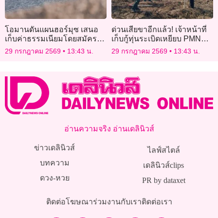
โอมานดันแผนฮอร์มุซ เสนอ
ด่วนเสียขาอีกแล้ว! เจ้าหน้าที่
เก็บค่าธรรมเนียมโดยสมัครใจ
เก็บกู้ทุ่นระเบิดเหยียบ PMN
สหรัฐไม่เอาด้วย
ชายแดนสระแก้ว
29 กรกฎาคม 2569
13:43 น.
29 กรกฎาคม 2569
13:43 น.
อ่านความจริง อ่านเดลินิวส์
ข่าวเดลินิวส์
ไลฟ์สไตล์
บทความ
เดลินิวส์clips
ดวง-หวย
PR by dataxet
ติดต่อโฆษณา
ร่วมงานกับเรา
ติดต่อเรา