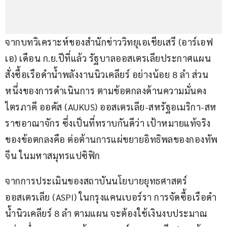
จากบทวิเคราะห์ของสำนักข่าววิทยุเอเชียเสรี (อาร์เอฟ
เอ) เดือน​ ก.ย.ปีที่แล้ว รัฐบาลออสเตรเลียประกาศแผน 
สั่งซื้อเรือดำน้ำพลังงานนิวเคลียร์ อย่างน้อย 8 ลำ ส่วน
หนึ่งของการดำเนินการ ตามข้อตกลงด้านความมั่นคง
ไตรภาคี ออคัส (AUKUS) ออสเตรเลีย-สหรัฐอเมริกา-สห
ราชอาณาจักร ซึ่งเป็นที่ทราบกันดีว่า เป้าหมายแท้จริง
ของข้อตกลงคือ ต่อต้านการแผ่ขยายอิทธิพลของกองทัพ
จีน ในมหาสมุทรแปซิฟิก
จากการประเมินของสถาบันนโยบายยุทธศาสตร์
ออสเตรเลีย (ASPI) ในกรุงแคนเบอร์รา การจัดซื้อเรือดำ
น้ำนิวเคลียร์ 8 ลำ​ ตามแผน จะต้องใช้เงินงบประมาณ