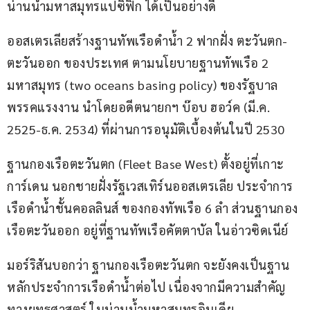
น่านน้ำมหาสมุทรแปซิฟิก ได้เป็นอย่างดี
ออสเตรเลียสร้างฐานทัพเรือดำน้ำ 2 ฟากฝั่ง ตะวันตก-
ตะวันออก ของประเทศ ตามนโยบายฐานทัพเรือ 2 
มหาสมุทร (two oceans basing policy) ของรัฐบาล
พรรคแรงงาน นำโดยอดีตนายกฯ บ๊อบ ฮอว์ค (มี.ค. 
2525-ธ.ค. 2534) ที่ผ่านการอนุมัติเบื้องต้นในปี 2530
ฐานกองเรือตะวันตก (Fleet Base West) ตั้งอยู่ที่เกาะ
การ์เดน นอกชายฝั่งรัฐเวสเทิร์นออสเตรเลีย ประจำการ
เรือดำน้ำชั้นคอลลินส์ ของกองทัพเรือ 6 ลำ ส่วนฐานกอง
เรือตะวันออก อยู่ที่ฐานทัพเรือคัตตาบัล ในอ่าวซิดเนีย์
มอร์ริสันบอกว่า ฐานกองเรือตะวันตก จะยังคงเป็นฐาน
หลักประจำการเรือดำน้ำต่อไป เนื่องจากมีความสำคัญ
ทางยุทธศาสตร์ ในน่านน้ำมหาสมุทรอินเดีย