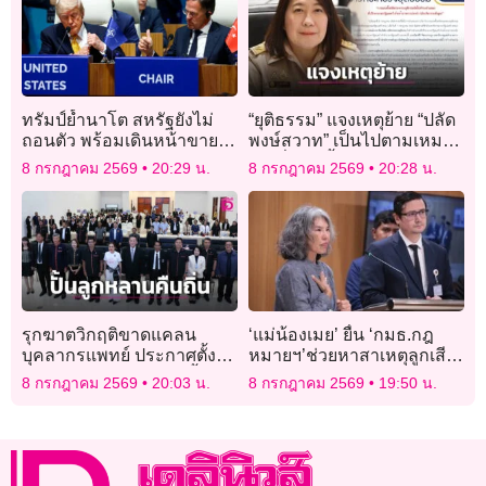
ทรัมป์ย้ำนาโต สหรัฐยังไม่
“ยุติธรรม” แจงเหตุย้าย “ปลัด
ถอนตัว พร้อมเดินหน้าขาย
พงษ์สวาท” เป็นไปตามเหมาะ
อาวุธให้พันธมิตร
สม-นั่งเก้าอี้ครบ 4 ปี
8 กรกฎาคม 2569
20:29 น.
8 กรกฎาคม 2569
20:28 น.
รุกฆาตวิกฤติขาดแคลน
‘แม่น้องเมย’ ยื่น ‘กมธ.กฎ
บุคลากรแพทย์ ประกาศตั้ง
หมายฯ’ช่วยหาสาเหตุลูกเสีย
‘คณะพยาบาลศาสตร์’ ปั้นลูก
ชีวิต ‘รังสิมันต์’รับหารือกมธ.
8 กรกฎาคม 2569
20:03 น.
8 กรกฎาคม 2569
19:50 น.
หลานคืนถิ่น