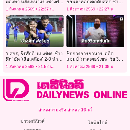
ต้องทำ หลังเห็น ‘แข้งช้างศึก’
อ่อนลงคอกเด็กดับสลด ซ้ำ
เป็นตะคริว
เปิดเว็บโป๊ดูเพลินขณะเด็ก
1 สิงหาคม 2569
22:37 น.
1 สิงหาคม 2569
22:27 น.
สิ้นใจ
‘ยศกร, ธีรศักดิ์’ แบ่งซัด! ‘ช้าง
ช็อกวงการอาหาร! อดีต
ศึก’ อัด ‘เสือเหลือง’ 2-0 นำจ่า
แชมป์ ‘มาสเตอร์เชฟ’ วัย 37
ฝูง ยังไม่เสียประตู
ปี เสียชีวิตกะทันหันในบ้าน
1 สิงหาคม 2569
21:52 น.
1 สิงหาคม 2569
21:38 น.
พัก
อ่านความจริง อ่านเดลินิวส์
ข่าวเดลินิวส์
ไลฟ์สไตล์