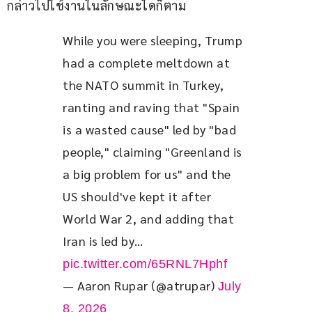
กล่าวไปใช้งานในลักษณะใดก็ตาม
While you were sleeping, Trump 
had a complete meltdown at 
the NATO summit in Turkey, 
ranting and raving that "Spain 
is a wasted cause" led by "bad 
people," claiming "Greenland is 
a big problem for us" and the 
US should've kept it after 
World War 2, and adding that 
Iran is led by… 
pic.twitter.com/65RNL7Hphf
— Aaron Rupar (@atrupar)
July
8, 2026