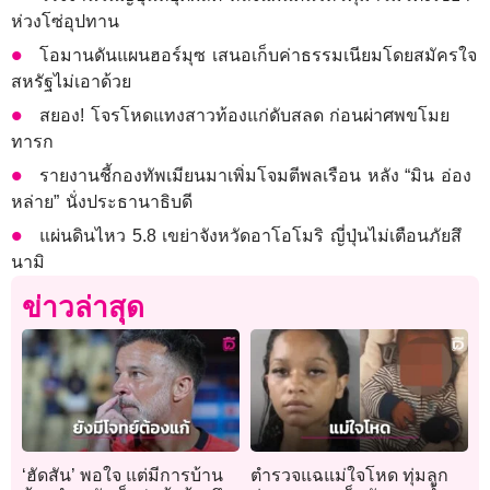
ห่วงโซ่อุปทาน
โอมานดันแผนฮอร์มุซ เสนอเก็บค่าธรรมเนียมโดยสมัครใจ
สหรัฐไม่เอาด้วย
สยอง! โจรโหดแทงสาวท้องแก่ดับสลด ก่อนผ่าศพขโมย
ทารก
รายงานชี้กองทัพเมียนมาเพิ่มโจมตีพลเรือน หลัง “มิน อ่อง
หล่าย” นั่งประธานาธิบดี
แผ่นดินไหว 5.8 เขย่าจังหวัดอาโอโมริ ญี่ปุ่นไม่เตือนภัยสึ
นามิ
ข่าวล่าสุด
‘ฮัดสัน’ พอใจ แต่มีการบ้าน
ตำรวจแฉแม่ใจโหด ทุ่มลูก