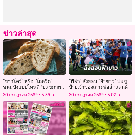
ข่าวล่าสุด
“ซาวโดว์” หรือ “โฮลวีต”
“ฟีฟ่า” สั่งสอบ “ฟ้าขาว” ปมชู
ขนมปังแบบไหนดีกับสุขภาพ
ป้ายเจ้าของเกาะฟอล์กแลนด์
ลำไส้
30 กรกฎาคม 2569
5:39 น.
30 กรกฎาคม 2569
5:02 น.