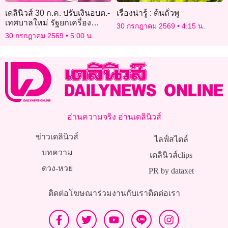
เดลินิวส์ 30 ก.ค. ปรับเงินอบต.-
เรื่องน่ารู้ : ต้นถั่วพู
เทศบาลใหม่ รัฐยกเครื่อง
30 กรกฎาคม 2569
4:15 น.
“ปชน.” เชื่อมีสัญญาณปรับค
30 กรกฎาคม 2569
5:00 น.
รม.
อ่านความจริง อ่านเดลินิวส์
ข่าวเดลินิวส์
ไลฟ์สไตล์
บทความ
เดลินิวส์clips
ดวง-หวย
PR by dataxet
ติดต่อโฆษณา
ร่วมงานกับเรา
ติดต่อเรา