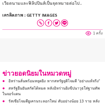
เวียดนามและฟิลิปปินส์เป็นจุดหมายต่อไป.
เครดิตภาพ : GETTY IMAGES
1 ครั้ง
ข่าวยอดนิยมในหมวดหมู่
อิหร่านลั่นพร้อมหยุดยิง หากสหรัฐยุติโจมตี “อย่างแท้จริง”
สหรัฐยืนยันสกัดได้หมด หลังอิหร่านยิงขีปนาวุธใส่ฐานทัพ
ในจอร์แดน
รัสเซียโจมตียูเครนระลอกใหม่ ดับอย่างน้อย 13 ราย หลัง