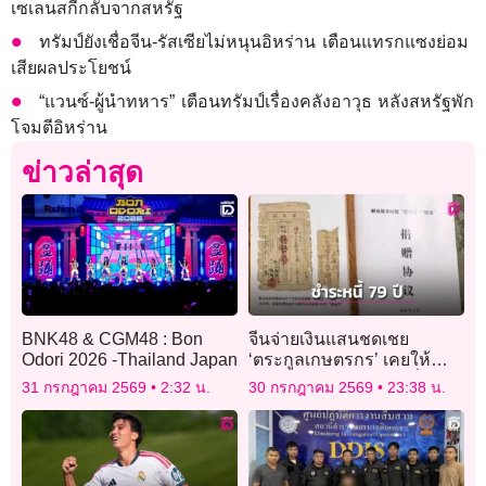
เซเลนสกีกลับจากสหรัฐ
ทรัมป์ยังเชื่อจีน-รัสเซียไม่หนุนอิหร่าน เตือนแทรกแซงย่อม
เสียผลประโยชน์
“แวนซ์-ผู้นำทหาร” เตือนทรัมป์เรื่องคลังอาวุธ หลังสหรัฐพัก
โจมตีอิหร่าน
ข่าวล่าสุด
BNK48 & CGM48 : Bon
จีนจ่ายเงินแสนชดเชย
Odori 2026 -Thailand Japan
‘ตระกูลเกษตรกร’ เคยให้
กองทัพ ‘ยืมข้าวสาร’ เมื่อ 79
31 กรกฎาคม 2569
2:32 น.
30 กรกฎาคม 2569
23:38 น.
ปีก่อน