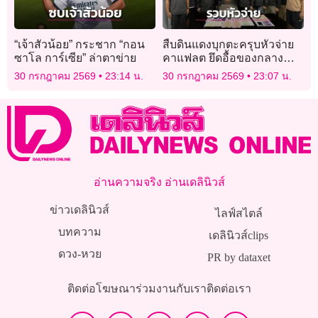
“เจ้าสัวน้อย” กระชาก “กอน
สืบดินแดงบุกตะครุบหัวจ่าย
ซาโล การ์เซีย” ล่าตาข่าย
คาแฟลต ยึดอื้อของกลาง
ยาบ้า-เงินสด
30 กรกฎาคม 2569
23:14 น.
30 กรกฎาคม 2569
23:07 น.
อ่านความจริง อ่านเดลินิวส์
ข่าวเดลินิวส์
ไลฟ์สไตล์
บทความ
เดลินิวส์clips
ดวง-หวย
PR by dataxet
ติดต่อโฆษณา
ร่วมงานกับเรา
ติดต่อเรา