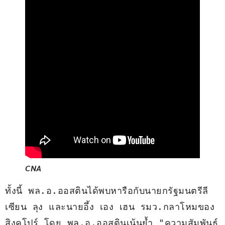
CNA
ทั้งนี้ พล.อ.ออสตินได้พบหารือกับนายกรัฐมนตรีลี 
เซียน ลุง และนายอึ้ง เอง เฮน รมว.กลาโหมของ
สิงคโปร์ โดย พล.อ.ออสตินเน้นย้ำ "ความสัมพันธ์