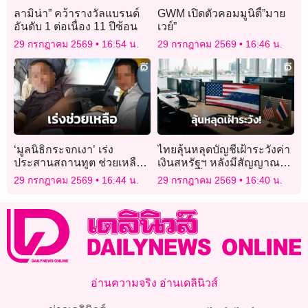
ลามิน่า” คว้ารางวัลแบรนด์
GWM เปิดตัวคอมมูนิตี้”มาย
อันดับ 1 ต่อเนื่อง 11 ปีซ้อน
เวย์”
29 กรกฎาคม 2569
16:54 น.
29 กรกฎาคม 2569
16:46 น.
‘มูลนิธิกระจกเงา’ เร่ง
ไทยลุ้นหลุดบัญชีเฝ้าระวังค่า
ประสานสถานทูต ช่วยเหลือ
เงินสหรัฐฯ หลังมีสัญญาณติด
‘กัปตันแลร์รี’ นอนป่วยเร่ร่อน
เกณฑ์ดีขึ้น
29 กรกฎาคม 2569
16:44 น.
29 กรกฎาคม 2569
16:40 น.
ในไทย
อ่านความจริง อ่านเดลินิวส์