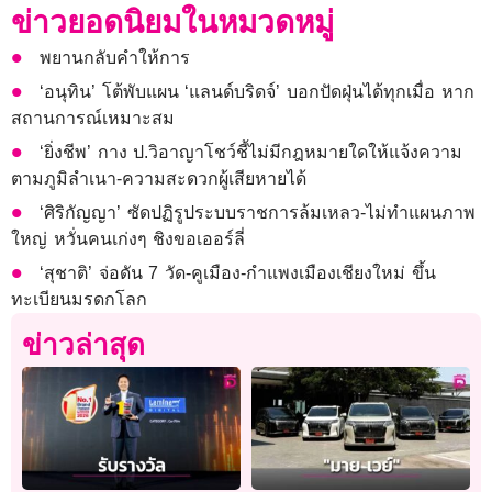
ข่าวยอดนิยมในหมวดหมู่
พยานกลับคำให้การ
‘อนุทิน’ โต้พับแผน ‘แลนด์บริดจ์’ บอกปัดฝุ่นได้ทุกเมื่อ หาก
สถานการณ์เหมาะสม
‘ยิ่งชีพ’ กาง ป.วิอาญาโชว์ชี้ไม่มีกฎหมายใดให้แจ้งความ
ตามภูมิลำเนา-ความสะดวกผู้เสียหายได้
‘ศิริกัญญา’ ซัดปฏิรูประบบราชการล้มเหลว-ไม่ทำแผนภาพ
ใหญ่ หวั่นคนเก่งๆ ชิงขอเออร์ลี่
‘สุชาติ’ จ่อดัน 7 วัด-คูเมือง-กำแพงเมืองเชียงใหม่ ขึ้น
ทะเบียนมรดกโลก
ข่าวล่าสุด