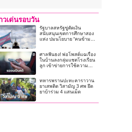
่าวเด่นรอบวัน
รัฐบาลสหรัฐขู่ตัดเงิน
สนับสนุนเขตการศึกษาสอง
แห่ง ปมนโยบาย “คนข้าม
เพศ”
ศาลฟันธง! พ่อโพสต์แฉเรื่อง
ในบ้านลงกลุ่มแชตโรงเรียน
ลูก เข้าข่ายการใช้ความ
รุนแรง
ทหารพรานปะทะคาราวาน
ยาเสพติด วิสามัญ 3 ศพ ยึด
ยาบ้าร่วม 4 แสนเม็ด