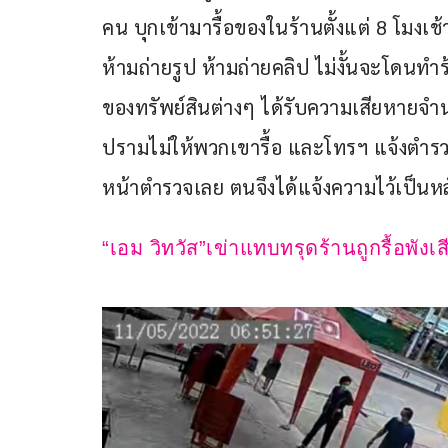
คน บุกเข้ามารื้อของในร้านตั้งแต่ 8 โมงเช้า
ห้ามถ่ายรูป ห้ามถ่ายคลิป ไม่งั้นจะโดนท
ของทรัพย์สินต่างๆ ได้รับความเสียหายจำ
ปรามไม่ให้พวกเขารื้อ และโทรฯ แจ้งตำรว
หน้าตำรวจเลย ตนจึงได้แจ้งความไว้เป็นห
“เอม วิทวัส”เข่าแทบทรุดร้านถูกรื้อพ