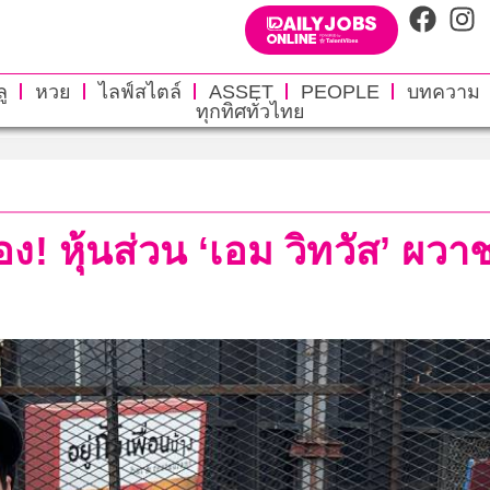
ู
หวย
ไลฟ์สไตล์
ASSET
PEOPLE
บทความ
ทุกทิศทั่วไทย
! หุ้นส่วน ‘เอม วิทวัส’ ผวา