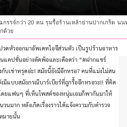
ยฉกรรจ์กว่า 20 คน รุมรื้อร้านเหล้าย่านปากเกร็ด นนท
ีกด้วย
ได้ปวดหัวออกมาอัพเดทไอจีส่วนตัว เป็นรูปร้านอาหาร
่านแคปชั่นอย่างตัดพ้อและเดือดว่า “#ฝากแชร์
กับเข่าทรุดอ่ะ! สมัยนี้ยังมีอีกหรอ? คนที่แม่งไม่สน
แบบสมัยกรณีบาร์เบียร์ที่ถูกรื้ออีกหรอวะ!! ที่คิด
!” โดยแฟนๆ ที่เห็นโพสต์ของหนุ่มเอมก็พากันมาให้
ำนวนมาก หลังเกิดเรื่องราวได้แจ้งความกับตำรวจ 
หมายนั้น