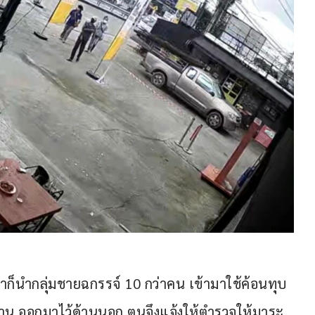
เขาก็นำกลุ่มชายฉกรรจ์ 10 กว่าคน เข้ามาใช้ค้อนทุบ
น ออกมาไว้ด้านนอก ตนจึงแจ้งให้ตำรวจให้มาระ