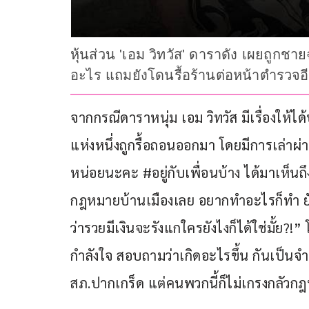
หุ้นส่วน 'เอม วิทวัส' ดาราดัง เผยถูกชา
อะไร แถมยังโดนรื้อร้านต่อหน้าตำรวจอ
จากกรณีดาราหนุ่ม เอม วิทวัส มีเรื่องให้
แห่งหนึ่งถูกรื้อถอนออกมา โดยมีการเล่าผ
หน่อยนะคะ #อยู่กับเพื่อนบ้าง ได้มาเห็นถึง
กฎหมายบ้านเมืองเลย อยากทำอะไรก็ทำ ยังมี
ว่ารวยมีเงินจะรังแกใครยังไงก็ได้ใช่มั้ย?
กำลังใจ สอบถามว่าเกิดอะไรขึ้น กันเป็นจ
สภ.ปากเกร็ด แต่คนพวกนี้ก็ไม่เกรงกลัวกฎ