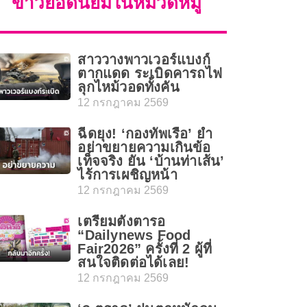
ข่าวยอดนิยมในหมวดหมู่
สาววางพาวเวอร์แบงก์
ตากแดด ระเบิดคารถไฟ
ลุกไหม้วอดทั้งคัน
12 กรกฎาคม 2569
ฉีดยุง! ‘กองทัพเรือ’ ย้ำ
อย่าขยายความเกินข้อ
เท็จจริง ยัน ‘บ้านท่าเส้น’
ไร้การเผชิญหน้า
12 กรกฎาคม 2569
เตรียมตั้งตารอ
“Dailynews Food
Fair2026” ครั้งที่ 2 ผู้ที่
สนใจติดต่อได้เลย!
12 กรกฎาคม 2569