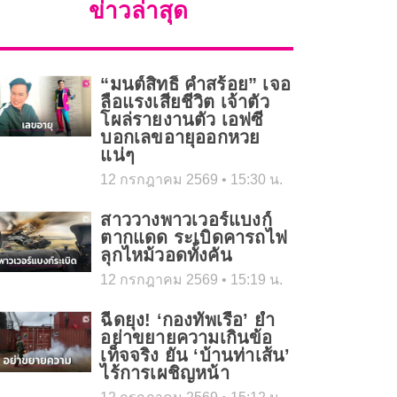
ข่าวล่าสุด
“มนต์สิทธิ์ คำสร้อย” เจอ
ลือแรงเสียชีวิต เจ้าตัว
โผล่รายงานตัว เอฟซี
บอกเลขอายุออกหวย
แน่ๆ
12 กรกฎาคม 2569
15:30 น.
สาววางพาวเวอร์แบงก์
ตากแดด ระเบิดคารถไฟ
ลุกไหม้วอดทั้งคัน
12 กรกฎาคม 2569
15:19 น.
ฉีดยุง! ‘กองทัพเรือ’ ย้ำ
อย่าขยายความเกินข้อ
เท็จจริง ยัน ‘บ้านท่าเส้น’
ไร้การเผชิญหน้า