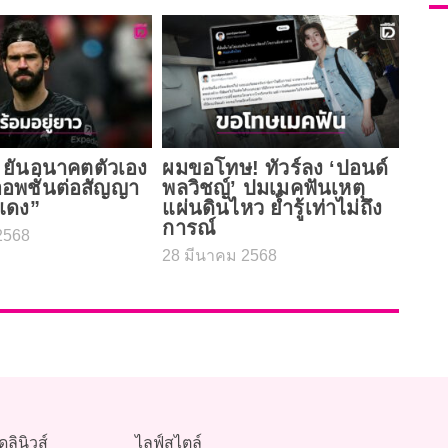
 ยันอนาคตตัวเอง
ผมขอโทษ! ทัวร์ลง ‘ปอนด์
ออพชั่นต่อสัญญา
พลวิชญ์’ ปมเมคฟันเหตุ
์แดง”
แผ่นดินไหว ย้ำรู้เท่าไม่ถึง
การณ์
2568
28 มีนาคม 2568
ดลินิวส์
ไลฟ์สไตล์