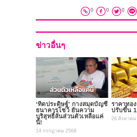
0
0
0
ข่าวอื่นๆ
‘ทิดประดิษฐ์’ กางสมุดบัญชี
ราคาทองวั
ธนาคารโชว์ ยันความ
ปรับขึ้น 
บริสุทธิ์ลั่นส่วนตัวเหลือแค่
26 สิงหาคม
นี้!
14 กรกฎาคม 2568