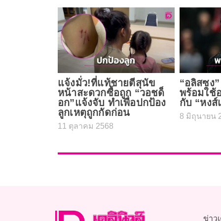
แจ้งมั่ว!ที่แท้ชายตีสุนัข
“อลิสซง”
หน้าสะดวกซื้อถูก “วอชด็
พร้อมใช้
อก”แจ้งจับ ทำเพื่อปกป้อง
กับ “หงส
ลูกเหตุถูกกัดก่อน
8 มิถุนายน 
11 ตุลาคม 2568
ข่าวเ