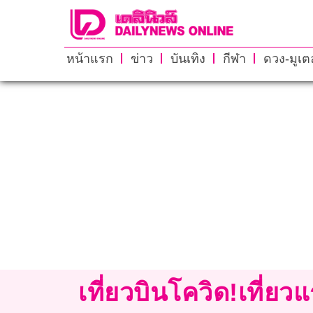
หน้าแรก
ข่าว
บันเทิง
กีฬา
ดวง-มูเตล
เที่ยวบินโควิด!เที่ยว