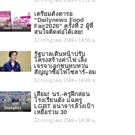
12 กรกฎาคม 2569
15:12 น.
เตรียมตั้งตารอ
“Dailynews Food
Fair2026” ครั้งที่ 2 ผู้ที่
สนใจติดต่อได้เลย!
12 กรกฎาคม 2569
14:55 น.
รัฐบาลเดินหน้าปรับ
โครงสร้างค่าไฟ เล็ง
เจรจาเอกชนทบทวน
สัญญาซื้อไฟโซลาร์–ลม
12 กรกฎาคม 2569
14:49 น.
เสื่อม! นร.-ครูฝึกสอน
โรงเรียนดัง แฉครู
LGBT อนาจารล้วงเป้า
เหยื่อร่วม 30
12 กรกฎาคม 2569
14:38 น.