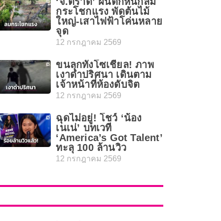
‘จ.ตราด’ ฝนตกหนักลม
กระโชกแรง พัดต้นไม้
ใหญ่-เสาไฟฟ้าโค่นหลาย
จุด
12 กรกฎาคม 2569
ขนลุกทั้งโซเชียล! ภาพ
เงาดำปริศนา เดินตาม
เจ้าหน้าที่ห้องดับจิต
12 กรกฎาคม 2569
ฉุดไม่อยู่! โชว์ ‘น้อง
เนเน่’ บทเวที
‘America’s Got Talent’
ทะลุ 100 ล้านวิว
12 กรกฎาคม 2569