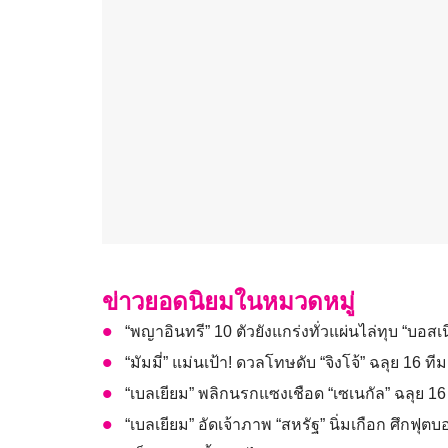
ข่าวยอดนิยมในหมวดหมู่
“พญาอินทรี” 10 ตัวยังแกร่งทั่วแผ่นไล่ทุบ “บอสเนี
“มัมมี่” แม่นเป้า! ดวลโทษดับ “จิงโจ้” ฉลุย 16 
“เบลเยียม” พลิกนรกแซงเชือด “เซเนกัล” ฉลุย 1
“เบลเยียม” อัดเจ้าภาพ “สหรัฐ” นิ่มเกือก ศึกฟุ