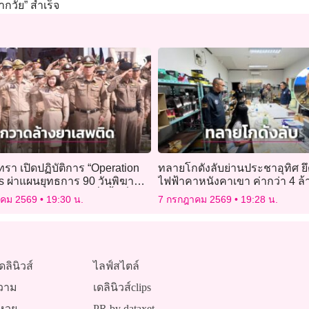
ากวัย” สำเร็จ
ทรา เปิดปฏิบัติการ “Operation
ทลายโกดังลับย่านประชาอุทิศ ยึด
s ผ่าแผนยุทธการ 90 วันพิฆาต
ไฟฟ้าคาหนังคาเขา ค่ากว่า 4 ล้
” กวาดล้างเข้มข้นทั่วพื้นที่
าคม 2569
19:30 น.
7 กรกฎาคม 2569
19:28 น.
ดลินิวส์
ไลฟ์สไตล์
วาม
เดลินิวส์clips
หวย
PR by dataxet