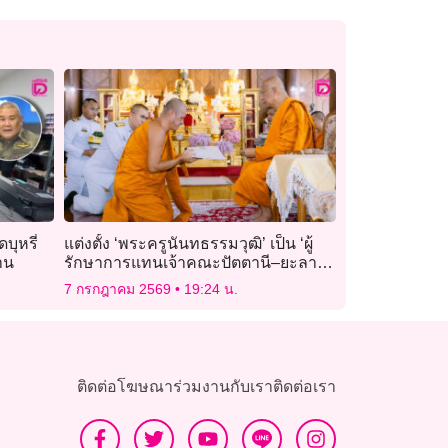
บุหรี่
แต่งตั้ง ‘พระครูนันทธรรมวุฒิ’ เป็น ‘ผู้
าน
รักษาการแทนเจ้าคณะปัตตานี–ยะลา–
นราธิวาส’ ธรรมยุต
7 กรกฎาคม 2569
19:24 น.
ติดต่อโฆษณา
ร่วมงานกับเรา
ติดต่อเรา