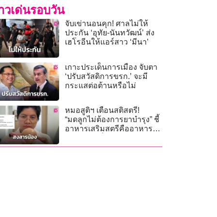
่าวเด่นรอบวัน
จับเข่านอนคุก! ศาลไม่ให้
ประกัน ‘อุทัย-นันทวัฒน์’ ส่ง
เฮโรอีนให้แอร์สาว ‘มีนา’
เกาะประเด็นการเมือง จับตา
‘ปรับสวัสดิการขรก.’ จะมี
กระแสต่อต้านหรือไม่
หมอสูติฯ เตือนสติสตรี!
“มดลูกไม่ต้องการยาบำรุง” ชี้
อาหารเสริมสตรีคืออาหาร
โปรด “มะเร็ง”!