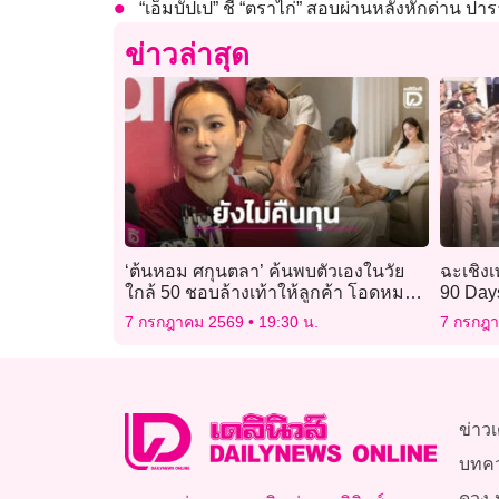
“เอ็มบัปเป” ชี้ “ตราไก่” สอบผ่านหลังหักด่าน ปาร
ข่าวล่าสุด
‘ต้นหอม ศกุนตลา’ ค้นพบตัวเองในวัย
ฉะเชิงเ
ใกล้ 50 ชอบล้างเท้าให้ลูกค้า โอดหมอ
90 Day
นวดขาดแคลน
ยาเสพติด
7 กรกฎาคม 2569
19:30 น.
7 กรกฎ
ข่าวเ
บทค
ดวง-