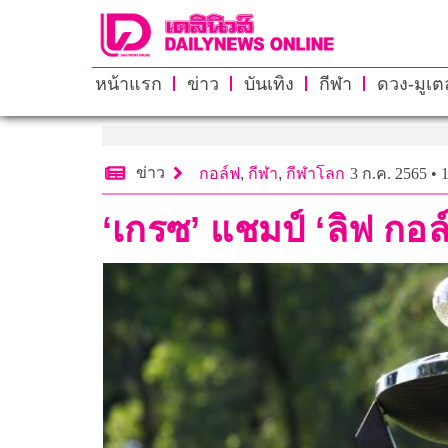
หน้าแรก
ข่าว
บันเทิง
กีฬา
ดวง-มูเตล
ข่าว
กอล์ฟ
,
กีฬา
,
กีฬาโลก
3 ก.ค. 2565 • 
‘เกรซ’ แชมป์ ‘ลิฟ กอล