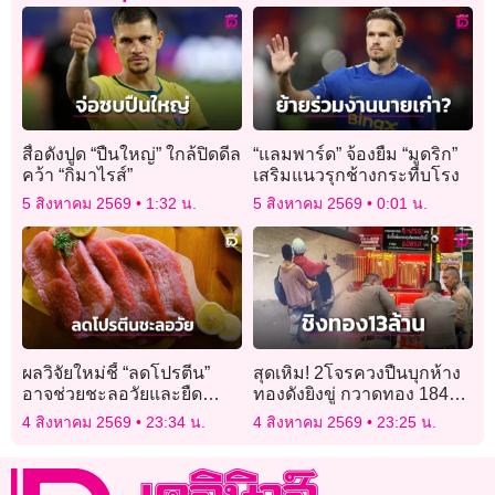
สื่อดังปูด “ปืนใหญ่” ใกล้ปิดดีล
“แลมพาร์ด” จ้องยืม “มูดริก”
คว้า “กิมาไรส์”
เสริมแนวรุกช้างกระทืบโรง
5 สิงหาคม 2569
1:32 น.
5 สิงหาคม 2569
0:01 น.
ผลวิจัยใหม่ชี้ “ลดโปรตีน”
สุดเหิม! 2โจรควงปืนบุกห้าง
อาจช่วยชะลอวัยและยืด
ทองดังยิงขู่ กวาดทอง 184
อายุขัยได้ดีกว่า
บาท ค่ากว่า 13 ล้าน
4 สิงหาคม 2569
23:34 น.
4 สิงหาคม 2569
23:25 น.