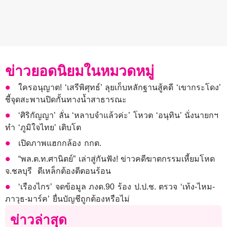
ข่าวยอดนิยมในหมวดหมู่
ใครอนุญาต! ‘เสรีพิศุทธ์’ ลุยเก็บหลักฐานสู้คดี ‘เขากระโดง’
ชี้จุดสะพานปิดกั้นทางน้ำสาธารณะ
‘ศิริกัญญา’ ลั่น ‘หลาบจำแล้วค่ะ’ โหวต ‘อนุทิน’ นั่งนายกฯ
ทำ ‘ภูมิใจไทย’ เติบโต
เปิดภาพแฮกกล้อง กกต.
“พล.ต.ท.ศานิตย์” เล่าสู่กันฟัง! ข่าวคดีฆาตกรรมเหี้ยมโหด
จ.ชลบุรี ตีเหล็กต้องตีตอนร้อน
‘เรืองไกร’ จดข้อมูล ภงด.90 ร้อง ป.ป.ช. ตรวจ ‘เท้ง-ไหม-
ภาวุธ-มาร์ค’ ยื่นบัญชีถูกต้องหรือไม่
ข่าวล่าสุด