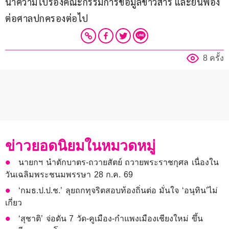
นำความไปร้องคณะกรรมการข้อมูลข่าวสาร และยื่นฟ้อง
ต่อศาลปกครองต่อไป 
8 ครั้ง
ข่าวยอดนิยมในหมวดหมู่
นายกฯ นำตักบาตร-ถวายสัตย์ ถวายพระราชกุศล เนื่องใน
วันเฉลิมพระชนมพรรษา 28 ก.ค. 69
‘กมธ.ป.ป.ช.’ ลุยถกทุจริตสอบท้องถิ่นต่อ มั่นใจ ‘อนุทิน’ไม่
เกี่ยว
‘สุชาติ’ จ่อดัน 7 วัด-คูเมือง-กำแพงเมืองเชียงใหม่ ขึ้น