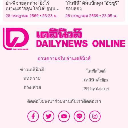
ย่า-พี่ชายสุดห่วง! ยังไร้
“มันชินี” คัมแบ๊กคุม “อัซซูรี”
เบาะแส ‘ฮลุน โซโล่’ ยูทูบ
รอบสอง
เบอร์ชื่อดังหายตัวปริศนา
28 กรกฎาคม 2569
23:23 น.
28 กรกฎาคม 2569
23:05 น.
จอร์เจีย
อ่านความจริง อ่านเดลินิวส์
ข่าวเดลินิวส์
ไลฟ์สไตล์
บทความ
เดลินิวส์clips
ดวง-หวย
PR by dataxet
ติดต่อโฆษณา
ร่วมงานกับเรา
ติดต่อเรา