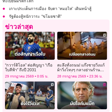
ทะเบียนมรดกโลก
เกาะประเด็นการเมือง จับตา ‘หมอไห่’ เดินหน้าสู้
รัฐต้องสู้หนักวาระ “ขโมยชาติ”
ข่าวล่าสุด
“กวาร์ดิโอล” ต่อสัญญา “เรือ
ตะลึงทั้งถนน! แก๊งชายวิ่งแก้
ใบสีฟ้า” ถึงปี 2031
ผ้าวิ่งโทงๆ กลางย่านร้าน
อาหารชื่อดังในออสเตรเลีย
29 กรกฎาคม 2569
0:05 น.
28 กรกฎาคม 2569
23:36 น.