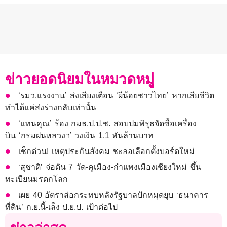
ข่าวยอดนิยมในหมวดหมู่
‘รมว.แรงงาน’ ส่งเสียงเตือน ‘ผีน้อยชาวไทย’ หากเสียชีวิต
ทำได้แค่ส่งร่างกลับเท่านั้น
‘แทนคุณ’ ร้อง กมธ.ป.ป.ช. สอบปมพิรุธจัดซื้อเครื่อง
บิน ‘กรมฝนหลวงฯ’ วงเงิน 1.1 พันล้านบาท
เช็กด่วน! เหตุประกันสังคม ชะลอเลือกตั้งบอร์ดใหม่
‘สุชาติ’ จ่อดัน 7 วัด-คูเมือง-กำแพงเมืองเชียงใหม่ ขึ้น
ทะเบียนมรดกโลก
เผย 40 อัตราส่อกระทบหลังรัฐบาลปักหมุดยุบ ‘ธนาคาร
ที่ดิน’ ก.ย.นี้-เล็ง ป.ย.ป. เป้าต่อไป