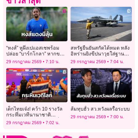
ข่าวล่าสุด
“หงส์” หูผึ่งเปแอสเชพร้อม
สหรัฐยืนยันสกัดได้หมด หลัง
ปล่อย “บาร์กโกลา” หากขอ
อิหร่านยิงขีปนาวุธใส่ฐานทัพ
ย้ายทีม
ในจอร์แดน
29 กรกฎาคม 2569
7:10 น.
29 กรกฎาคม 2569
7:04 น.
เด็กไทยเจ๋ง! คว้า 10 รางวัล
ส้มทุบฮั้ว สว.หวังผลรื้อระบบ
กระหึ่มเวทีนานาชาติ
29 กรกฎาคม 2569
7:00 น.
คณิตศาสตร์ IMC 2026 ที่
29 กรกฎาคม 2569
7:02 น.
สิงคโปร์