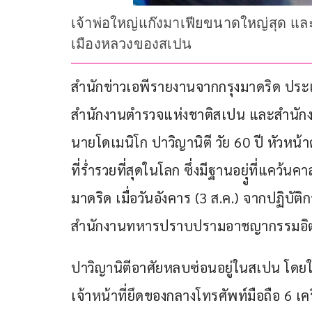
เจ้าพ่อใหญ่แก๊งมาเฟียขนาดใหญ่สุด และท
เมืองหลวงของสเปน
สำนักข่าวเอพีรายงานจากกรุงมาดริด ประเท
สำนักงานตำรวจแห่งชาติสเปน และสำนักงานต
นายโดเมนิโก ปาวิญานิตี วัย 60 ปี หัวหน
ที่ร่ำรวยที่สุดในโลก ซึ่งมีฐานอยุู่ที่แคว้
มาดริด เมื่อวันอังคาร (3 ส.ค.) จากปฏิบ
สำนักงานทหารปราบปรามอาชญากรรมอิตาล
ปาวิญานิตีอาศัยหลบซ่อนอยู่ในสเปน โดย
เจ้าหน้าที่ยึดของกลางโทรศัพท์มือถือ 6 เ