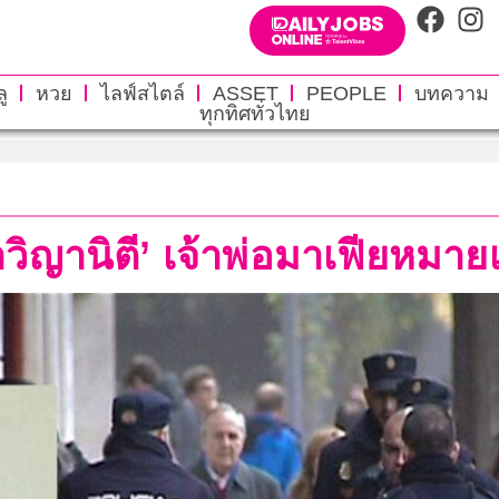
ู
หวย
ไลฟ์สไตล์
ASSET
PEOPLE
บทความ
ทุกทิศทั่วไทย
วิญานิตี’ เจ้าพ่อมาเฟียหมายเ