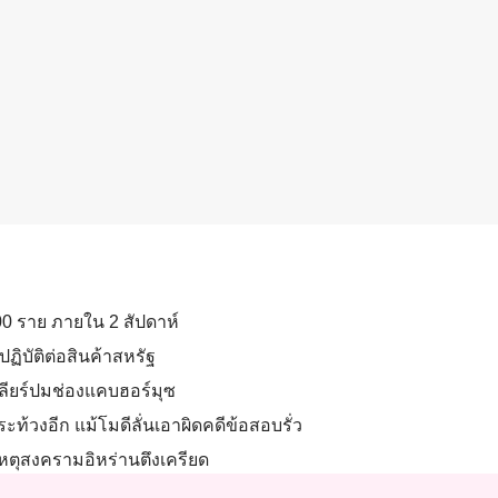
700 ราย ภายใน 2 สัปดาห์
ฏิบัติต่อสินค้าสหรัฐ
คลียร์ปมช่องแคบฮอร์มุซ
ท้วงอีก แม้โมดีลั่นเอาผิดคดีข้อสอบรั่ว
เหตุสงครามอิหร่านตึงเครียด