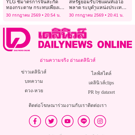
YLG ชี้มาตรการจีนสะกัด
สหรัฐยอมรับใช้แผนที่เอไอ
ทองกระดาษ กระทบเพียงเล็ก
พลาด ระบุตำแหน่งประเทศ
น้อย
แอฟริกาผิดทั้งทวีป
30 กรกฎาคม 2569
20:54 น.
30 กรกฎาคม 2569
20:41 น.
อ่านความจริง อ่านเดลินิวส์
ข่าวเดลินิวส์
ไลฟ์สไตล์
บทความ
เดลินิวส์clips
ดวง-หวย
PR by dataxet
ติดต่อโฆษณา
ร่วมงานกับเรา
ติดต่อเรา