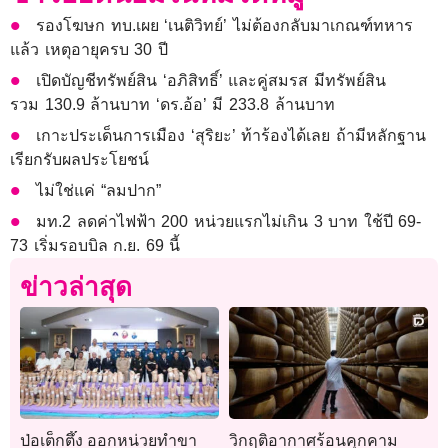
รองโฆษก ทบ.เผย ‘เนติวิทย์’ ไม่ต้องกลับมาเกณฑ์ทหาร​
แล้ว เหตุอายุครบ 30 ปี
เปิดบัญชีทรัพย์สิน ‘อภิสิทธิ์’ และคู่สมรส มีทรัพย์สิน
รวม 130.9 ล้านบาท ‘ดร.อ้อ’ มี 233.8 ล้านบาท
เกาะประเด็นการเมือง ‘สุริยะ’ ท้าร้องได้เลย ถ้ามีหลักฐาน
เรียกรับผลประโยชน์
ไม่ใช่แค่ “ลมปาก”
มท.2 ลดค่าไฟฟ้า 200 หน่วยแรกไม่เกิน 3 บาท ใช้ปี 69-
73 เริ่มรอบบิล ก.ย. 69 นี้
ข่าวล่าสุด
ป่อเต็กตึ๊ง ออกหน่วยทำขา
วิกฤติอากาศร้อนคุกคาม