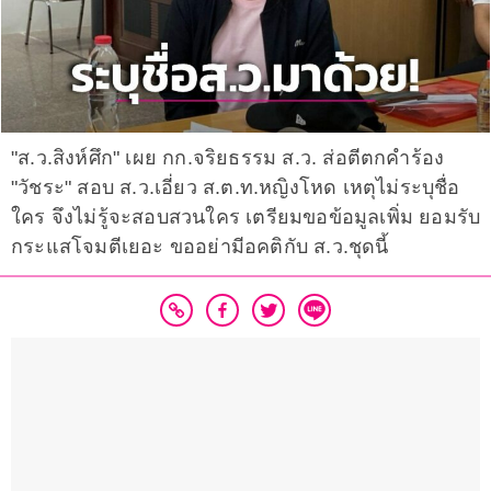
"ส.ว.สิงห์ศึก" เผย กก.จริยธรรม ส.ว. ส่อตีตกคำร้อง
"วัชระ" สอบ ส.ว.เอี่ยว ส.ต.ท.หญิงโหด เหตุไม่ระบุชื่อ
ใคร จึงไม่รู้จะสอบสวนใคร เตรียมขอข้อมูลเพิ่ม ยอมรับ
กระแสโจมตีเยอะ ขออย่ามีอคติกับ ส.ว.ชุดนี้