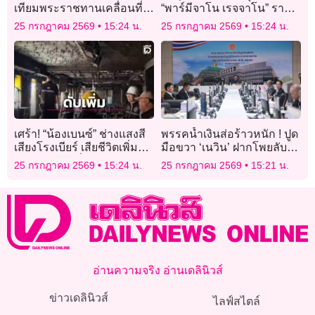
เทียมพระราชทานเคลื่อนที่
“พาร์มีจาโน เรจจาโน” ราชา
อำเภอหาดใหญ่
แห่งชีสของอิตาลี
25 กรกฎาคม 2569
15:24 น.
25 กรกฎาคม 2569
15:24 น.
เศร้า! “น้องเบนซ์” ช่างแสงสี
พรรคน้ำเงินส่อร้าวหนัก ! ปูด
เสียงโรงเบียร์ เสียชีวิตเพิ่มอีก
มือขวา ‘เนวิน’ ฝากโพยลับให้
1 ราย ยอดเหยื่อเพลิงไหม้พุ่ง
ฝ่ายค้านกลางวง กมธ.งบฯ
25 กรกฎาคม 2569
15:24 น.
25 กรกฎาคม 2569
15:21 น.
36 ศพ
อ่านความจริง อ่านเดลินิวส์
ข่าวเดลินิวส์
ไลฟ์สไตล์