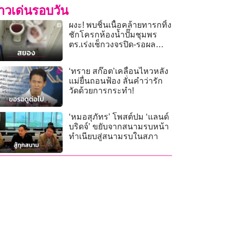
่าวเด่นรอบวัน
ผงะ! พบชิ้นเนื้อคล้ายทารกทิ้ง
ชักโครกห้องน้ำปั๊มชุมพร
ตร.เร่งเช็กวงจรปิด-รอผล
นิติวิทยาศาสตร์
‘ทราย สก๊อต’เคลื่อนไหวหลัง
แม่ยื่นถอนฟ้อง ลั่นคำว่ารัก
วัดด้วยการกระทำ!
‘หมอสุภัทร’ โพสต์ปม ‘แลนด์
บริดจ์’ ขยับจากสนามรบหน้า
ทำเนียบสู่สนามรบในสภา