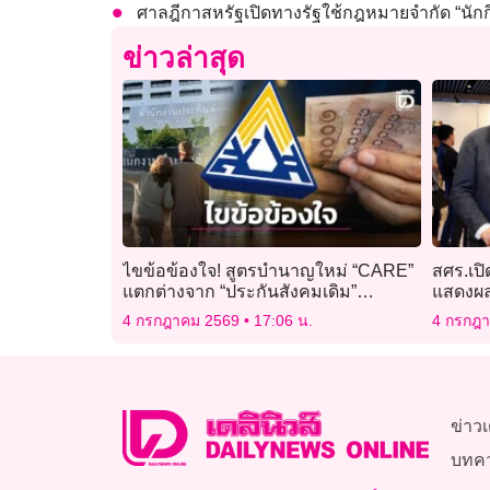
ศาลฎีกาสหรัฐเปิดทางรัฐใช้กฎหมายจำกัด “นักก
ข่าวล่าสุด
ไขข้อข้องใจ! สูตรบำนาญใหม่ “CARE”
สศร.เป
แตกต่างจาก “ประกันสังคมเดิม”
แสดงผลง
อย่างไร? ใครได้ประโยชน์บ้าง
แบบประ
4 กรกฎาคม 2569
17:06 น.
4 กรกฎ
ข่าวเ
บทค