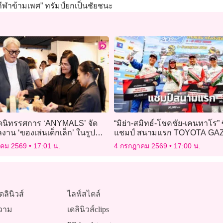
ีฬาข้ามเพศ” ทรัมป์ยกเป็นชัยชนะ
ิดนิทรรศการ ‘ANYMALS’ จัด
“มิย่า-สมิทธ์-โชคชัย-เคนทาโร” ซ
าน ‘ของเล่นเด็กเล็ก’ ในรูป
แชมป์ สนามแรก TOYOTA GA
ติมากรรมร่วมสมัย
Racing Thailand 2026
าคม 2569
17:01 น.
4 กรกฎาคม 2569
17:00 น.
ดลินิวส์
ไลฟ์สไตล์
วาม
เดลินิวส์clips