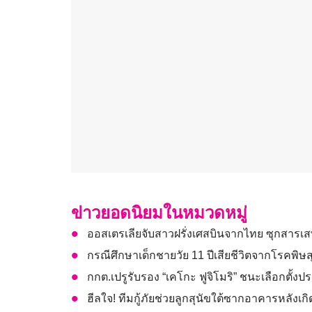
ข่าวยอดนิยมในหมวดหมู่
ออสเตรเลียจับสาวฝรั่งเศสบินจากไทย ซุกสารเสพ
กรณีศึกษาเด็กชายวัย 11 ปีเสียชีวิตจากโรคพิษ
กกต.เปรูรับรอง “เคโกะ ฟูจิโมริ” ชนะเลือกตั้งป
ฮีลใจ! ทีมกู้ภัยช่วยลูกสุนัขใต้ซากอาคารหลังเกิด