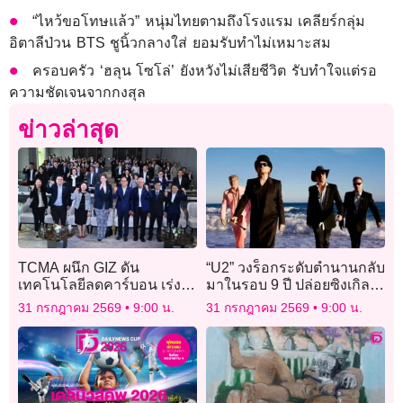
“ไหว้ขอโทษแล้ว” หนุ่มไทยตามถึงโรงแรม เคลียร์กลุ่ม
อิตาลีป่วน BTS ชูนิ้วกลางใส่ ยอมรับทำไม่เหมาะสม
ครอบครัว ‘ฮลุน โซโล่’ ยังหวังไม่เสียชีวิต รับทำใจแต่รอ
ความชัดเจนจากกงสุล
ข่าวล่าสุด
TCMA ผนึก GIZ ดัน
“U2” วงร็อกระดับตำนานกลับ
เทคโนโลยีลดคาร์บอน เร่ง
มาในรอบ 9 ปี ปล่อยซิงเกิล
ปูนไทยสู่ Net Zero 2050
ใหม่สุดเท่ “Street Of
31 กรกฎาคม 2569
9:00 น.
31 กรกฎาคม 2569
9:00 น.
Dreams”เอาใจแฟนๆ