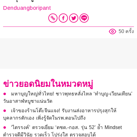
Denduangboripant
50 ครั้ง
ข่าวยอดนิยมในหมวดหมู่
มหาบุญใหญ่ทั่วไทย! ชาวพุทธหลั่งไหล ‘ทำบุญ-เวียนเทียน’
วันอาสาฬหบูชาแน่นวัด
เจ้าของร้านโต๊ะจีนแจง! รับงานส่งอาหารปรุงสุกให้
บุคลากรตักเอง เพิ่งรู้จัดในรพ.ตอนไปถึง
‘ไตรรงค์’ ตรวจเยี่ยม ‘ตชด.-กอส. รุ่น 52’ ย้ำ Mindset
ตำรวจดีมีวินัย รวดเร็ว โปร่งใส ตรวจสอบได้