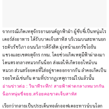
จากกรณีเกิดเหตุจักรยานยนต์ถูกฟ้าฝ่า ผู้ขับขี่เป็นหนุ่มไร
เดอร์ส่งอาหาร ได้รับบาดเจ็บสาหัส บริเวณบนสะพานยก
ระดับรัชวิภา ถนนวิภาวดีรังสิต มุ่งหน้าแยกรัชโยธิน 
แขวงและเขตจตุจักร กทม. โดยช่วงเกิดเหตุมีฟ้าผ่าลงมา
โดนตรงกลางหมวกกันน็อก ส่งผลให้เกิดรอยไหม้บน
หมวก ส่วนสร้อยคอที่ใส่อยู่ขาดออกจากกัน ลำคอเกิดเป็น
รอยไหม้เช่นกัน ตามที่ปรากฏเหตุการณ์ไปแล้วนั้น
อ่านข่าวต่อ : วินาทีระทึก! สายฟ้าฟาดกลางหมวกกัน
น็อกหนุ่มขี่จยย.สร้อยคอขาดเจ็บสาหัส
เรียกว่ากลายเป็นประเด็นทอล์กออฟเดอะทาวน์บนโลก