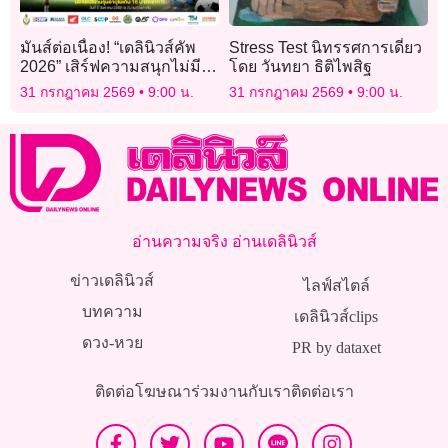
มันส์ต่อเนื่อง! “เดลินิวส์คัพ
Stress Test นิทรรศการเดี่ยว
2026” เสิร์ฟความสนุกไม่มี
โดย วันทยา ธิติไพสิฐ
พัก ถึงคิวรุ่น 16 ปี ก
31 กรกฎาคม 2569
9:00 น.
31 กรกฎาคม 2569
9:00 น.
อ่านความจริง อ่านเดลินิวส์
ข่าวเดลินิวส์
ไลฟ์สไตล์
บทความ
เดลินิวส์clips
ดวง-หวย
PR by dataxet
ติดต่อโฆษณา
ร่วมงานกับเรา
ติดต่อเรา