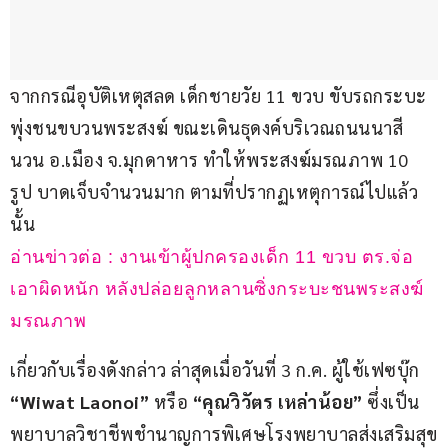
จากกรณีอุบัติเหตุสลด เด็กชายวัย 11 ขวบ ขับรถกระบะ
พุ่งชนขบวนพระสงฆ์ ขณะเดินธุดงค์บริเวณถนนนาสี
นวน อ.เมือง จ.มุกดาหาร ทำให้พระสงฆ์มรณภาพ 10 
รูป บาดเจ็บจำนวนมาก ตามที่ปรากฏเหตุการณ์ไปแล้ว
นั้น
อ่านข่าวต่อ : งานเข้าผู้ปกครองเด็ก 11 ขวบ ตร.จ่อ
เอาผิดหนัก หลังปล่อยลูกหลานซิ่งกระบะชนพระสงฆ์
มรณภาพ
เกี่ยวกับเรื่องดังกล่าว ล่าสุดเมื่อวันที่ 3 ก.ค. ผู้ใช้เฟซบุ๊ก 
“Wiwat Laonoi”
 หรือ
 “คุณวิวัตร เหล่าน้อย”
 ซึ่งเป็น
พยาบาลวิชาชีพชำนาญการพิเศษโรงพยาบาลส่งเสริมสุข