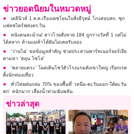
ข่าวยอดนิยมในหมวดหมู่
เดลินิวส์ 1 ส.ค.เรืองเดชโยนใบสั่งธีรุตม์ โกงสอบสถ. ซุก
แฟลชไดร์ฟส่งดร.วิน
หนังคนละม้วน! สาวโวยสั่งหวย 184 ถูกรางวัลที่ 1 แต่ไม่
ได้สลาก ด้านแม่ค้าโต้ยันไม่เคยรับจอง
‘ว่านไฉ’ ขอข้อมูลสำคัญ ช่วยประสานพาร์ทเนอร์จอร์เจีย
ตามหา ‘ฮลุน โซโล่’
‘พลายแคระ’ โผล่เดินโชว์ตัวโรงแรมดังเขาใหญ่ เรียกเรต
ติ้งนักท่องเที่ยว
ทั่วไทยฝนถล่ม 70% ของพื้นที่ ‘เหนือ-ตะวันออก-ใต้ตะวัน
ตก’ หนักมาก เสี่ยงน้ำท่วมฉับพลัน
ข่าวล่าสุด