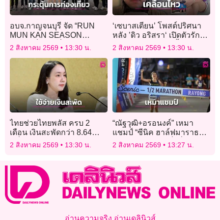
อบจ.กาญจนบุรี จัด “RUN
‘เซบาสเตียน’ โพสต์ปริศนา
MUN KAN SEASON
หลัง ’ดิว อริสรา‘ เปิดตัวรัก
3” ชวนวิ่งยามค่ำคืน กระตุ้น
ใหม่ รีโพสต์คลิปชูนิ้วกลาง
2 สิงหาคม 2569
13:30 น.
2 สิงหาคม 2569
13:30 น.
ท่องเที่ยวเชิงกีฬา
สุดแซ่บ!
ไทยช่วยไทยพลัส ครบ 2
“ณัฐวุฒิ+อรอนงค์” เหมา
เดือน เงินสะพัดกว่า 8.64
แชมป์ “ซีนิค ฮาล์ฟมาราธอน
หมื่นล้านบาท
ระยอง 2026” นักวิ่งทั่วไทย
2 สิงหาคม 2569
13:30 น.
2 สิงหาคม 2569
13:27 น.
แห่ร่วมวิ่งชมวิวทะเลระยอง
กว่า 4,500 คน
อ่านความจริง อ่านเดลินิวส์