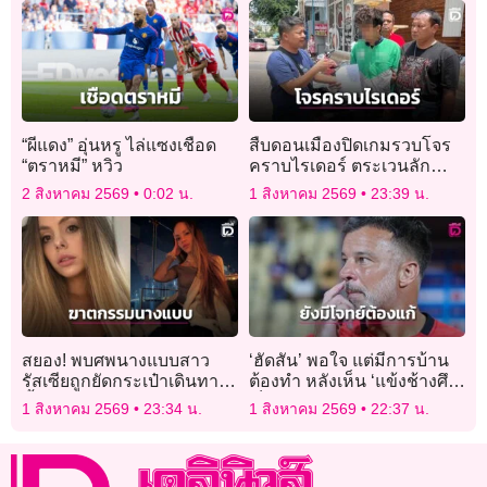
“ผีแดง” อุ่นหรู ไล่แซงเชือด
สืบดอนเมืองปิดเกมรวบโจร
“ตราหมี” หวิว
คราบไรเดอร์ ตระเวนลัก
กล่องไฟ ECU ขาย
2 สิงหาคม 2569
0:02 น.
1 สิงหาคม 2569
23:39 น.
สยอง! พบศพนางแบบสาว
‘ฮัดสัน’ พอใจ แต่มีการบ้าน
รัสเซียถูกยัดกระเป๋าเดินทาง
ต้องทำ หลังเห็น ‘แข้งช้างศึก’
ทิ้งคลอง หลังหายตัวไป 6 วัน
เป็นตะคริว
1 สิงหาคม 2569
23:34 น.
1 สิงหาคม 2569
22:37 น.