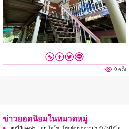
0 ครั้ง
ข่าวยอดนิยมในหมวดหมู่
ผมนี้สีแดงจ๋า! ‘เสก โลโซ’ โพสต์เบรกดราม่า ยันไม่ได้ไล่