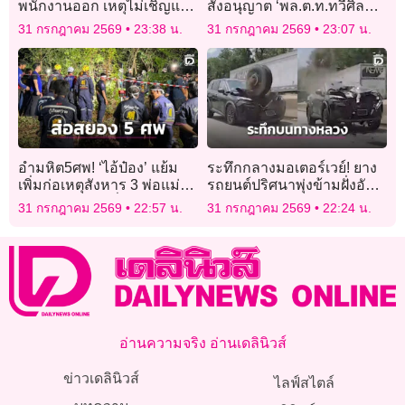
พนักงานออก เหตุไม่เชิญแม่
สั่งอนุญาต ‘พล.ต.ท.ทวีศิลป์’
มางานแต่งเพราะอายหน้าตา
ลาออกจากราชการ
31 กรกฎาคม 2569
23:38 น.
31 กรกฎาคม 2569
23:07 น.
อำมหิต5ศพ! ‘ไอ้ป๋อง’ แย้ม
ระทึกกลางมอเตอร์เวย์! ยาง
เพิ่มก่อเหตุสังหาร 3 พ่อแม่ลูก
รถยนต์ปริศนาพุ่งข้ามฝั่งอัด
ฝังอำพรางใกล้พี่น้องรัสเซีย
กระจกหน้ารถเอสยูวีพังยับ
31 กรกฎาคม 2569
22:57 น.
31 กรกฎาคม 2569
22:24 น.
อ่านความจริง อ่านเดลินิวส์
ข่าวเดลินิวส์
ไลฟ์สไตล์