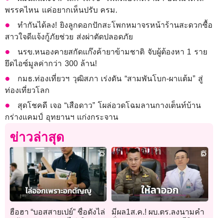
พรรคไหน แค่อยากเห็นปรับ ครม.
ทำกันได้ลง! ยิงลูกดอกปักสะโพกหมาจรหน้าร้านสะดวกซื้อ
สาวใจดีแจ้งกู้ภัยช่วย ส่งผ่าตัดปลอดภัย
นรข.หนองคายสกัดแก๊งค้ายาข้ามชาติ จับผู้ต้องหา 1 ราย
ยึดไอซ์มูลค่ากว่า 300 ล้าน!
กมธ.ท่องเที่ยวฯ วุฒิสภา เร่งดัน “สามพันโบก-ผาแต้ม” สู่
ท่องเที่ยวโลก
สุดโชคดี เจอ “เสือดาว” โผล่อวดโฉมลานกางเต็นท์บ้าน
กร่างแคมป์ อุทยานฯ แก่งกระจาน
ข่าวล่าสุด
ฮือฮา “บอสสายเปย์” ชื่อดังไล่
มีผล1ส.ค.! ผบ.ตร.ลงนามคำ