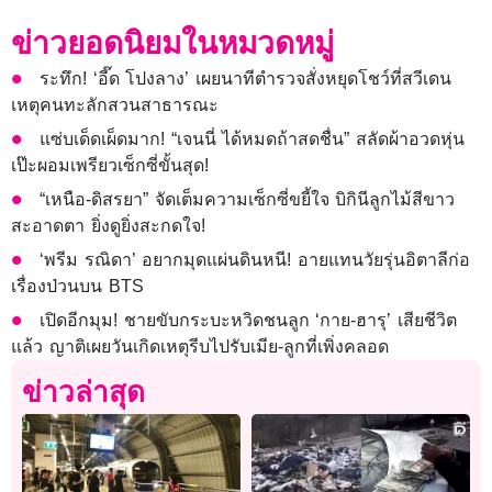
ข่าวยอดนิยมในหมวดหมู่
ระทึก! ‘อี๊ด โปงลาง’ เผยนาทีตำรวจสั่งหยุดโชว์ที่สวีเดน
เหตุคนทะลักสวนสาธารณะ
แซ่บเด็ดเผ็ดมาก! “เจนนี่ ได้หมดถ้าสดชื่น” สลัดผ้าอวดหุ่น
เป๊ะผอมเพรียวเซ็กซี่ขั้นสุด!
“เหนือ-ดิสรยา” จัดเต็มความเซ็กซี่ขยี้ใจ บิกินีลูกไม้สีขาว
สะอาดตา ยิ่งดูยิ่งสะกดใจ!
‘พรีม รณิดา’ อยากมุดแผ่นดินหนี! อายแทนวัยรุ่นอิตาลีก่อ
เรื่องป่วนบน BTS
เปิดอีกมุม! ชายขับกระบะหวิดชนลูก ‘กาย-ฮารุ’ เสียชีวิต
แล้ว ญาติเผยวันเกิดเหตุรีบไปรับเมีย-ลูกที่เพิ่งคลอด
ข่าวล่าสุด