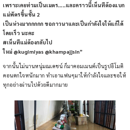
เพราะเคยท่วมเป็นเมตร…..และคราวนี้เห็นทีต้องแบก
แม่พัตรขึ้นชั้น 2
เป็นห่วงมากกกกก ขอภาวนาและเป็นกำลังใจให้แก้ได้
โดยเร็ว นะคะ
#เห็นทีแม่ต้องกลับไป
ใหม่ @kugimiyas @khampajjsin”
จากนั้นไม่นานหนุ่มณเดชน์ ก็มาคอมเมนต์เป็นรูปอีโมติ
คอนตกใจหนักมาก ทำเอาแฟนๆมาให้กำลังใจและขอให้
ทุกอย่างผ่านไปด้วยดีมากมาย 