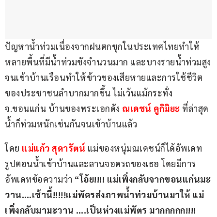
ปัญหาน้ำท่วมเนื่องจากฝนตกชุกในประเทศไทยทำให้
หลายพื้นที่มีน้ำท่วมขังจำนวนมาก และบางรายน้ำท่วมสูง
จนเข้าบ้านเรือนทำให้ข้าวของเสียหายและการใช้ชีวิต
ของประชาชนลำบากมากขึ้น ไม่เว้นแม้กระทั่ง 
จ.ขอนแก่น บ้านของพระเอกดัง
 ณเดชน์ คูกิมิยะ 
ที่ล่าสุด
น้ำก็ท่วมหนักเช่นกันจนเข้าบ้านแล้ว
โดย
 แม่แก้ว สุดารัตน์ 
แม่ของหนุ่มณเดชน์ก็ได้อัพเดท
รูปตอนน้ำเข้าบ้านและลานจอดรถของเธอ โดยมีการ
อัพเดทข้อความว่า 
“โอ้ย!!!! แม่เพิ่งกลับจากขอนแก่นมะ
วาน….เช้านี้!!!!!แม่พัตรส่งภาพน้ำท่วมบ้านมาให้ แม่
เพิ่ง
กลับมามะวาน ….เป็นห่วงแม่พัตร มากกกกก!!!! 