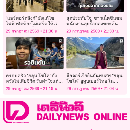
“แอร์พอร์ตลิงก์” ยังแก้ไข
สุดประทับใจ! ชาวเน็ตชื่นชม
ไฟฟ้าขัดข้องไม่เสร็จ ใช้เวลา
พนักงานลุยรื้อกองขยะค้นหา
เดินทางนานขึ้น 30 นาที ขอ
ซองใส่เงินกว่า 160,000 คืน
29 กรกฎาคม 2569
21:30 น.
29 กรกฎาคม 2569
21:30 น.
คืนค่าอยู่เกินเวลาได้
เจ้าของ
ครอบครัว ‘ฮลุน โซโล่’ ยัง
สื่อจอร์เจียยืนยันพบศพ “ฮลุน
หวังไม่เสียชีวิต รับทำใจแต่
โซโล่” ยูทูบเบอร์ไทย ใน
รอความชัดเจนจากกงสุล
โรงแรมที่กรุงทบิลิซี
29 กรกฎาคม 2569
21:19 น.
29 กรกฎาคม 2569
21:04 น.