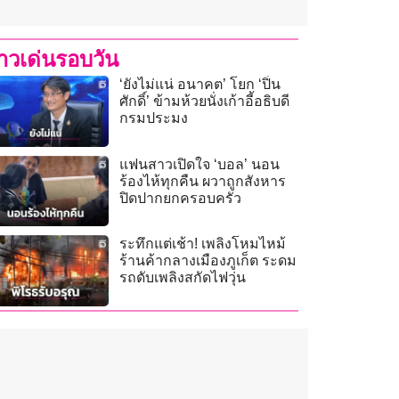
่าวเด่นรอบวัน
‘ยังไม่แน่ อนาคต’ โยก ‘ปิ่น
ศักดิ์’ ข้ามห้วยนั่งเก้าอี้อธิบดี
กรมประมง
แฟนสาวเปิดใจ ‘บอล’ นอน
ร้องไห้ทุกคืน ผวาถูกสังหาร
ปิดปากยกครอบครัว
ระทึกแต่เช้า! เพลิงโหมไหม้
ร้านค้ากลางเมืองภูเก็ต ระดม
รถดับเพลิงสกัดไฟวุ่น