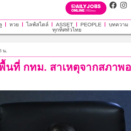
ู
หวย
ไลฟ์สไตล์
ASSET
PEOPLE
บทความ
ทุกทิศทั่วไทย
3 น.
พื้นที่ กทม. สาเหตุจากสภาพอ