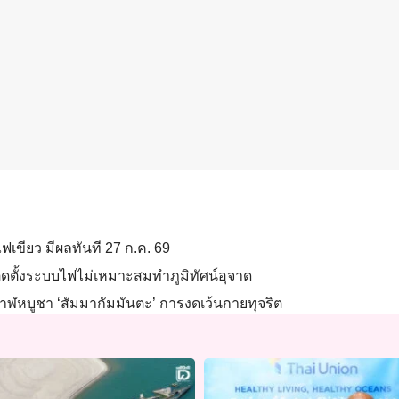
ไฟเขียว มีผลทันที 27 ก.ค. 69
ิดตั้งระบบไฟไม่เหมาะสมทำภูมิทัศน์อุจาด
หบูชา ‘สัมมากัมมันตะ’ การงดเว้นกายทุจริต