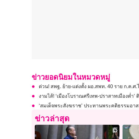
ข่าวยอดนิยมในหมวดหมู่
ด่วน! สพฐ. ย้าย-แต่งตั้ง ผอ.สพท. 40 ราย ก.ค.ศ.
งามไส้! ‘เมืองโบราณศรีเทพ-ปราสาทเมืองต่ำ’ ต
‘สมเด็จพระสังฆราช’ ประทานพระคติธรรมอาสาฬ
ข่าวล่าสุด