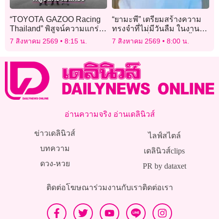
“TOYOTA GAZOO Racing
“ยามะพี” เตรียมสร้างความ
Thailand” พิสูจน์ความแกร่ง
ทรงจำที่ไม่มีวันลืม ในงาน
พร้อมสู้ศึก “AXCR 2026”
คอนเสิร์ตที่ไทยปลายปีนี้!
7 สิงหาคม 2569
8:15 น.
7 สิงหาคม 2569
8:00 น.
อ่านความจริง อ่านเดลินิวส์
ข่าวเดลินิวส์
ไลฟ์สไตล์
บทความ
เดลินิวส์clips
ดวง-หวย
PR by dataxet
ติดต่อโฆษณา
ร่วมงานกับเรา
ติดต่อเรา