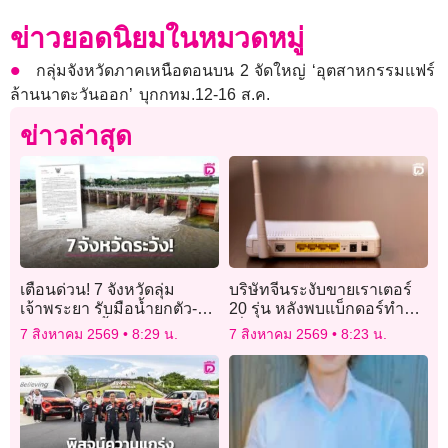
ข่าวยอดนิยมในหมวดหมู่
กลุ่มจังหวัดภาคเหนือตอนบน 2 จัดใหญ่ ‘อุตสาหกรรมแฟร์
ล้านนาตะวันออก’ บุกกทม.12-16 ส.ค.
ข่าวล่าสุด
เตือนด่วน! 7 จังหวัดลุ่ม
บริษัทจีนระงับขายเราเตอร์
เจ้าพระยา รับมือน้ำยกตัว-
20 รุ่น หลังพบแบ็กดอร์ทำ
เฝ้าระวังริมน้ำใกล้ชิด
เสี่ยงถูกเจาะระบบ
7 สิงหาคม 2569
8:29 น.
7 สิงหาคม 2569
8:23 น.