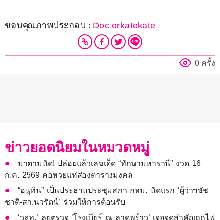
ขอบคุณภาพประกอบ : 
Doctorkatekate
0 ครั้ง
ข่าวยอดนิยมในหมวดหมู่
มาตามนัด! ปล่อยแล้วเลขเด็ด “ทักษามหารานี” งวด 16
ก.ค. 2569 คอหวยแห่ส่องตารางมงคล
“อนุทิน” เป็นประธานประชุมสภา กทม. นัดแรก ‘ผู้ว่าฯชัช
ชาติ-สก.นวรัตน์’ ร่วมให้การต้อนรับ
‘วสท.’ ลุยตรวจ ‘โรงเบียร์ ณ ลาดพร้าว’ เจอจุดสำคัญถูกไฟ