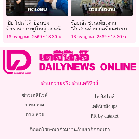
‘ปั๊บ โปเตโต้’ ย้อนปม
ร้อยเอ็ดชวนเที่ยวงาน
ข้าราชการยศใหญ่ ตบหน้า-
“สืบสานตำนานเทียนพรรษา
ยิงปืนขู่ ตอกย้ำปัญหาไร้
101 ประจำปี 2569”
16 กรกฎาคม 2569
13:30 น.
16 กรกฎาคม 2569
13:30 น.
ความปลอดภัยบนเวที
อ่านความจริง อ่านเดลินิวส์
ข่าวเดลินิวส์
ไลฟ์สไตล์
บทความ
เดลินิวส์clips
ดวง-หวย
PR by dataxet
ติดต่อโฆษณา
ร่วมงานกับเรา
ติดต่อเรา