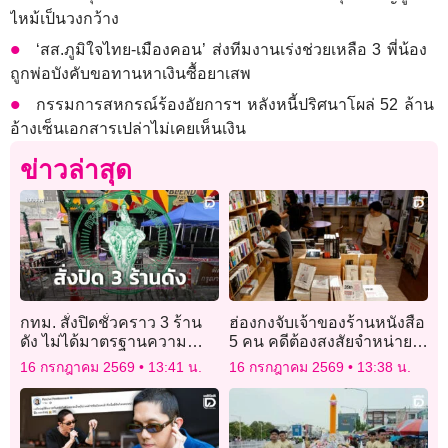
ไหม้เป็นวงกว้าง
‘สส.ภูมิใจไทย-เมืองคอน’ ส่งทีมงานเร่งช่วยเหลือ 3 พี่น้อง
ถูกพ่อบังคับขอทานหาเงินซื้อยาเสพ
กรรมการสหกรณ์ร้องอัยการฯ หลังหนี้ปริศนาโผล่ 52 ล้าน
อ้างเซ็นเอกสารเปล่าไม่เคยเห็นเงิน
ข่าวล่าสุด
กทม. สั่งปิดชั่วคราว 3 ร้าน
ฮ่องกงจับเจ้าของร้านหนังสือ
ดัง ไม่ได้มาตรฐานความ
5 คน คดีต้องสงสัยจำหน่าย
ปลอดภัยเซ่นปม ‘โรงเบียร์ ณ
หนังสือ “ปลุกระดม”
16 กรกฎาคม 2569
13:41 น.
16 กรกฎาคม 2569
13:38 น.
ลาดพร้าว’