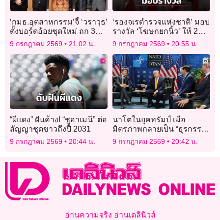
‘กมธ.อุตสาหกรรม’จี้ ‘วราวุธ’
‘รองจเรตำรวจแห่งชาติ’ มอบ
ตั้งบอร์ดอ้อยชุดใหม่ ถก 3
รางวัล ‘โฆษกยกนิ้ว’ ให้ 2
ประเด็น หลังสมาคมชาวไร่
ตำรวจอินฟลูเอนเซอร์
9 กรกฎาคม 2569
21:02 น.
9 กรกฎาคม 2569
20:55 น.
อ้อย ร้องรัฐจ่ายเยียวยาไร่ละ
120 บาท
“ผีแดง” ฝันค้าง! “ชูอาเมนี” ต่อ
นาโตในยุคทรัมป์ เมื่อ
สัญญาชุดขาวถึงปี 2031
มิตรภาพกลายเป็น “ธุรกรรม
ต่างตอบแทน”
9 กรกฎาคม 2569
20:44 น.
9 กรกฎาคม 2569
20:42 น.
อ่านความจริง อ่านเดลินิวส์