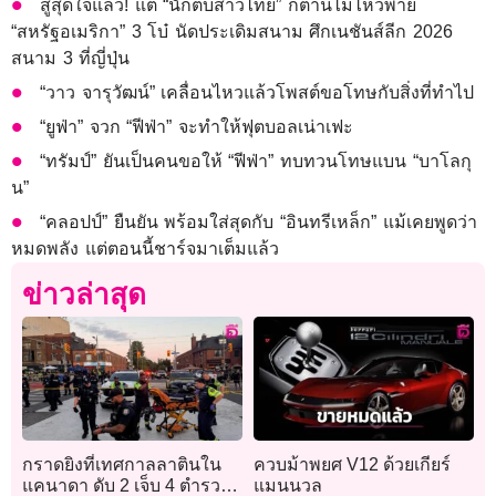
สู้สุดใจแล้ว! แต่ “นักตบสาวไทย” ก็ต้านไม่ไหวพ่าย
“สหรัฐอเมริกา” 3 โบ๋ นัดประเดิมสนาม ศึกเนชันส์ลีก 2026
สนาม 3 ที่ญี่ปุ่น
“วาว จารุวัฒน์” เคลื่อนไหวแล้วโพสต์ขอโทษกับสิ่งที่ทำไป
“ยูฟ่า” จวก “ฟีฟ่า” จะทำให้ฟุตบอลเน่าเฟะ
“ทรัมป์” ยันเป็นคนขอให้ “ฟีฟ่า” ทบทวนโทษแบน “บาโลกุ
น”
“คลอปป์” ยืนยัน พร้อมใส่สุดกับ “อินทรีเหล็ก” แม้เคยพูดว่า
หมดพลัง แต่ตอนนี้ชาร์จมาเต็มแล้ว
ข่าวล่าสุด
กราดยิงที่เทศกาลลาตินใน
ควบม้าพยศ V12 ด้วยเกียร์
แคนาดา ดับ 2 เจ็บ 4 ตำรวจ
แมนนวล