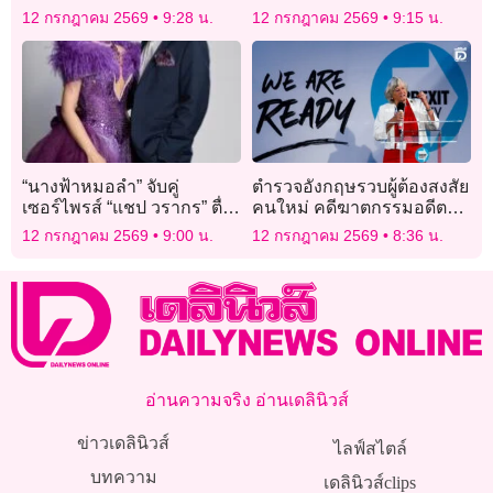
เร่งล่าตัวมือปืน
12 กรกฎาคม 2569
9:28 น.
12 กรกฎาคม 2569
9:15 น.
“นางฟ้าหมอลำ” จับคู่
ตำรวจอังกฤษรวบผู้ต้องสงสัย
เซอร์ไพรส์ “แชป วรากร” ตื่น
คนใหม่ คดีฆาตกรรมอดีต
เต้น ประกบหมอลำดาวรุ่ง
รัฐมนตรีหญิง
12 กรกฎาคม 2569
9:00 น.
12 กรกฎาคม 2569
8:36 น.
“ยูกิ เพ็ญผกา”
อ่านความจริง อ่านเดลินิวส์
ข่าวเดลินิวส์
ไลฟ์สไตล์
บทความ
เดลินิวส์clips