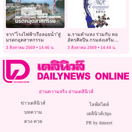
จาก”โรงไฟฟ้าเรือลอยน้ำ”สู่
ม.รามคำแหง ร่วมกับ หอ
มรดกอุตสาหกรรม
อัครศิลปิน กรมส่งเสริม
วัฒนธรรม สืบสานงานศิลป์
3 สิงหาคม 2569
14:46 น.
3 สิงหาคม 2569
14:44 น.
ระดับชาติสู่ศิลปินรุ่นใหม่ 18
– 19 ส.ค.นี้
อ่านความจริง อ่านเดลินิวส์
ข่าวเดลินิวส์
ไลฟ์สไตล์
บทความ
เดลินิวส์clips
ดวง-หวย
PR by dataxet