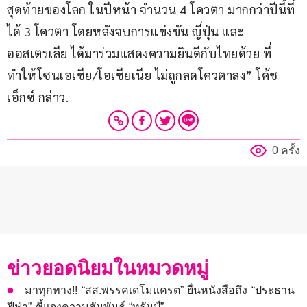
สุดท้ายของโลก ในปีหน้า จำนวน 4 โควตา มากกว่าปีนี้ที่
ได้ 3 โควตา โดยหลังจบการแข่งขัน ญี่ปุ่น และ 
ออสเตรเลีย ได้มาร่วมแสดงความยินดีกับไทยด้วย ที่
ทำให้โซนเอเชีย/โอเชียเนีย ไม่ถูกลดโควตาลง” โค้ช
เอ็กซ์ กล่าว.
0 ครั้ง
ข่าวยอดนิยมในหมวดหมู่
มาทุกทาง!! “สส.พรรคเดโมแครต” ยื่นหนังสือถึง “ประธาน
ฟีฟ่า” ชี้แจงความสัมพันธ์ “ทรัมป์”