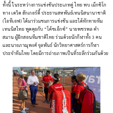
ทั้งนี้ ในระหว่างการแข่งขันประเภทคู่ ไทย พบ เม็กซิโก 
ทาง เดวิด ฮักเกอร์ตี้ ประธานสหพันธ์เทนนิสนานาชาติ 
(ไอทีเอฟ) ได้มาร่วมชมการแข่งขัน และได้ทักทายทีม
เทนนิสไทย พูดคุยกับ “โค้ชเอ็กซ์” นายพชรพล คำ
สมาน ผู้ฝึกสอนทีมชาติไทย ร่วมด้วยนักกีฬาทั้ง 3 คน 
และนายภาณุพงศ์ จุลพันธ์ นักวิทยาศาสตร์การกีฬา
ประจำทีมไทย โดยมีการถ่ายภาพเป็นที่ระลึกร่วมกันด้วย