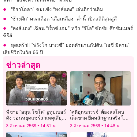
“อิราโอลา” ชมแข้ง “หงส์แดง” เล่นดีกว่าเดิม
‘ช้างศึก’ ดวลเดือด ‘เสือเหลือง’ ค่ำนี้ เปิดสถิติสุดสูสี
“หงส์แดง” เฉือน “เร็กซ์แฮม” หวิว “ริโอ” ซัดชัย ศึกซัมเมอร์
ซีรีส์
สุดเศร้า!! “ฟรังโก บาเรซี” ยอดตำนานกัปตัน “เอซี มิลาน”
เสียชีวิตในวัย 66 ปี
ข่าวล่าสุด
พี่ชาย “ฮลุน โซโล่” ยูทูบเบอร์
‘คดีอุกฉกรรจ์’ ต้องลงโทษ
ดัง วอนหยุดแชร์สาเหตุเสีย
เด็ดขาด ยึดหลักฐานจริง ไม่
ชีวิต! แจงยังรอผลชันสูตรเป็น
ทำตาม ‘ความสะใจสังคม’
3 สิงหาคม 2569
14:51 น.
3 สิงหาคม 2569
14:48 น.
ทางการ