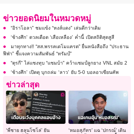
ข่าวยอดนิยมในหมวดหมู่
“อิราโอลา” ชมแข้ง “หงส์แดง” เล่นดีกว่าเดิม
‘ช้างศึก’ ดวลเดือด ‘เสือเหลือง’ ค่ำนี้ เปิดสถิติสุดสูสี
มาทุกทาง!! “สส.พรรคเดโมแครต” ยื่นหนังสือถึง “ประธาน
ฟีฟ่า” ชี้แจงความสัมพันธ์ “ทรัมป์”
“ตุรกี” ไล่แซงทุบ “แซมบ้า” คว้าแชมป์ลูกยาง VNL สมัย 2
‘ช้างศึก’ เปิดดุ บุกถล่ม ‘ลาว’ ยับ 5-0 บอลอาเซียนคัพ
ข่าวล่าสุด
‘พี่ชาย ฮลุนโซโล่’ ยัน
‘หมอสุภัทร’ แฉ ‘ปกรณ์’ เดิน