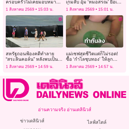
ครอบครัวไม่เคยมอบหมาย
เกมลับ อุ้ม ‘หมอสรณ’ ยื้อเก้า
ใครเปิดรับบริจาค หลังพบ
อี้ประธานกสทช.
1 สิงหาคม 2569
15:03 น.
1 สิงหาคม 2569
15:01 น.
‘ไอดีปลอม’ ว่อนโซเชียล
สหรัฐถอนฟ้องคดีทำลาย
แม่เซฟสุดชีวิตแต่ก็ไม่รอด!
“สระลินคอล์น” หลังพบเป็น
ซื้อ ‘กำไลชุบทอง’ ให้ลูก
ความผิดผู้รับเหมาแต่แรก
เพราะกลัวโจร สุดท้ายถูกฉก
1 สิงหาคม 2569
14:59 น.
1 สิงหาคม 2569
14:57 น.
เหตุนึกว่าของจริง!”
อ่านความจริง อ่านเดลินิวส์
ข่าวเดลินิวส์
ไลฟ์สไตล์