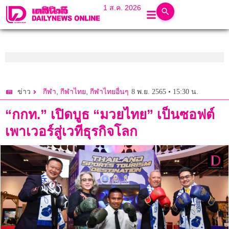
1 ส.ค. 2026
,
,
8 พ.ย. 2565 • 15:30 น.
ข่าว
กีฬา
กีฬาไทย
กีฬาไทยอื่นๆ
“กกท.” เปิดบูธ “มวยไทย” เป็นซอฟต์
เพาเวอร์สู่เวทีธุรกิจโลก