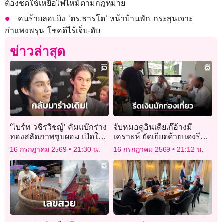
ต้องชดใช้เหยื่อไฟไหม้ตามกฎหมาย
คนร้ายลอบยิง ‘ตร.ธารโต’ หน้าบ้านพัก กระสุนเจาะ
กำแพงพรุน โชคดีไร้เจ็บ-ดับ
ข่าวล่าสุด
‘ไบร์ท วชิรวิชญ์’ คัมแบ๊กร่าง
จับหมอดูอินเดียเก๊อ้างมี
ทองสลัดภาพซูบผอม เปิดใจ
เคราะห์ ยัดเยียดด้ายแดงรีด
มรสุมสุขภาพเจ็บข้อมือ
เงินนักท่องเที่ยว
16 กรกฎาคม 2569
21:30 น.
16 กรกฎาคม 2569
21:12 น.
เรื้อรัง!