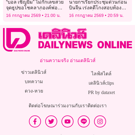
“บอล เชิญยิ้ม” ไม่กั๊กเลขสวย
นายกฯเรียกประชุมด่วนก่อน
จุดธูปขอโชคลาภองค์พ่อ
บินจีน เร่งคดีโกงสอบท้องถิ่น
ท้าวเวสสุวรรณที่วัดบางชัน
-รุกที่ดินภูเก็ต
16 กรกฎาคม 2569
21:00 น.
16 กรกฎาคม 2569
20:59 น.
อ่านความจริง อ่านเดลินิวส์
ข่าวเดลินิวส์
ไลฟ์สไตล์
บทความ
เดลินิวส์clips
ดวง-หวย
PR by dataxet
ติดต่อโฆษณา
ร่วมงานกับเรา
ติดต่อเรา