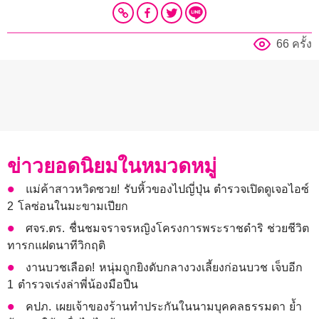
66 ครั้ง
ข่าวยอดนิยมในหมวดหมู่
แม่ค้าสาวหวิดซวย! รับหิ้วของไปญี่ปุ่น ตำรวจเปิดดูเจอไอซ์
2 โลซ่อนในมะขามเปียก
ศจร.ตร. ชื่นชมจราจรหญิงโครงการพระราชดำริ ช่วยชีวิต
ทารกแฝดนาทีวิกฤติ
งานบวชเลือด! หนุ่มถูกยิงดับกลางวงเลี้ยงก่อนบวช เจ็บอีก
1 ตำรวจเร่งล่าพี่น้องมือปืน
คปภ. เผยเจ้าของร้านทำประกันในนามบุคคลธรรมดา ย้ำ