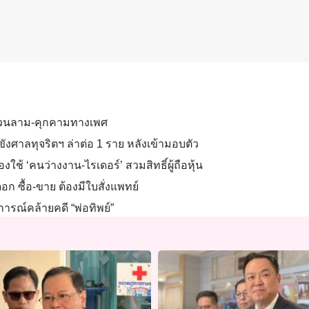
กลวนลาม-คุกคามทางเพศ
กขังศาลทุจริตฯ ล่าต่อ 1 ราย หลังเข้ามอบตัว
งใช้ ‘คนว่างงาน-ไรเดอร์’ สวมสิทธิ์ผู้ถือหุ้น
ดอก ซื้อ-ขาย ต้องมีใบสั่งแพทย์
ารณ์คล้ายคดี “พ่อทิพย์”