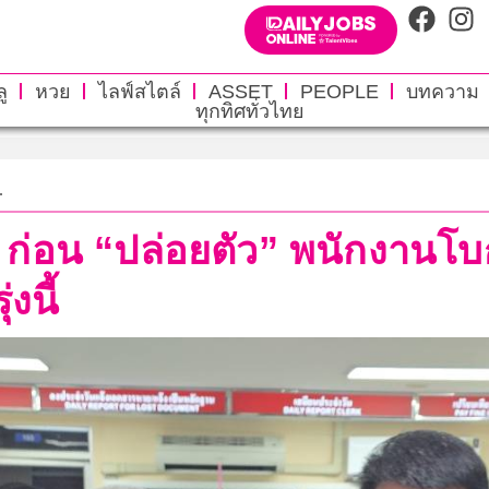
ู
หวย
ไลฟ์สไตล์
ASSET
PEOPLE
บทความ
ทุกทิศทั่วไทย
.
า ก่อน “ปล่อยตัว” พนักงาน
งนี้