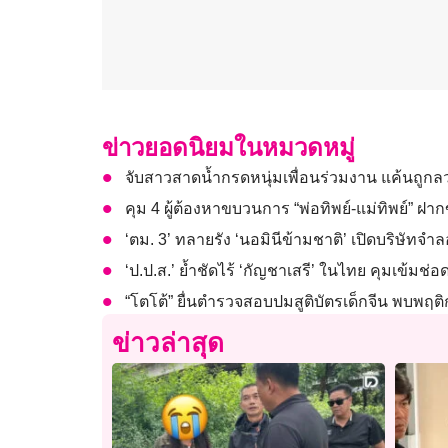
ข่าวยอดนิยมในหมวดหมู่
จับสาวสาดน้ำกรดหนุ่มเพื่อนร่วมงาน แค้นถู
คุม 4 ผู้ต้องหาขบวนการ “พ่อทิพย์-แม่ทิพย์” ฝา
‘ตม. 3’ ทลายรัง ‘นอมินีข้ามชาติ’ เปิดบริษัทจำลอ
‘ป.ป.ส.’ ย้ำชัดไร้ ‘กัญชาเสรี’ ในไทย คุมเข้มช่อ
“โตโต้” ยื่นตำรวจสอบปมสูติบัตรเด็กจีน พบพฤติก
ข่าวล่าสุด