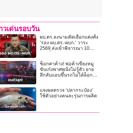
่าวเด่นรอบวัน
ผบ.ตร.ลงนามคัดเลือกแต่งตั้ง
‘รอง ผบ.ตร.-ผบก.’ วาระ
2569 ส่งเข้าพิจารณา 10
ส.ค.นี้
ช็อกตาค้าง! พ่อค้าเขียงหมู
ขับเก๋งพาศพนั่งไม่รู้ตัว ยาย
ลึกลับแอบขึ้นรถไม่ได้ล็อก
ประตู
แจงผลตรวจ ‘ปลากระป๋อง’
ใช้ตัวอย่างคนละรุ่นการผลิต