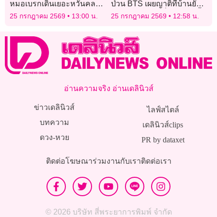
หมอเบรกเดินเยอะหวั่นคลอด
ป่วน BTS เผยญาติที่บ้านยัง
ก่อนกำหนด เผยสามีขอให้ลูก
แค้น เตือนอย่าเห็นคนไทยยิ้ม
25 กรกฎาคม 2569
13:00 น.
25 กรกฎาคม 2569
12:58 น.
ใช้นามสกุลแม่
แล้วคิดว่าข่มได้!
อ่านความจริง อ่านเดลินิวส์
ข่าวเดลินิวส์
ไลฟ์สไตล์
บทความ
เดลินิวส์clips
ดวง-หวย
PR by dataxet
ติดต่อโฆษณา
ร่วมงานกับเรา
ติดต่อเรา
© 2026 บริษัท สี่พระยาการพิมพ์ จำกัด