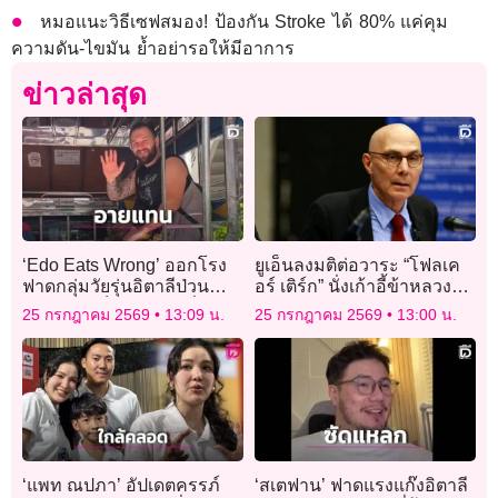
หมอแนะวิธีเซฟสมอง! ป้องกัน Stroke ได้ 80% แค่คุม
ความดัน-ไขมัน ย้ำอย่ารอให้มีอาการ
ข่าวล่าสุด
‘Edo Eats Wrong’ ออกโรง
ยูเอ็นลงมติต่อวาระ “โฟลเค
ฟาดกลุ่มวัยรุ่นอิตาลีป่วน
อร์ เติร์ก” นั่งเก้าอี้ข้าหลวง
BTS ยัน “เป็นนักท่องเที่ยว
ใหญ่สิทธิมนุษยชนอีก 4 ปี
25 กรกฎาคม 2569
13:09 น.
25 กรกฎาคม 2569
13:00 น.
ไม่ใช่จะทำอะไรก็ได้”
‘แพท ณปภา’ อัปเดตครรภ์
‘สเตฟาน’ ฟาดแรงแก๊งอิตาลี