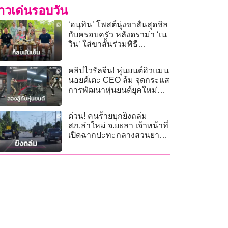
่าวเด่นรอบวัน
‘อนุทิน’ โพสต์นุ่งขาสั้นสุดชิล
กับครอบครัว หลังดราม่า ‘เน
วิน’ ใส่ขาสั้นร่วมพิธี
ศาลหลักเมือง
คลิปไวรัลจีน! หุ่นยนต์ฮิวแมน
นอยด์เตะ CEO ล้ม จุดกระแส
การพัฒนาหุ่นยนต์ยุคใหม่
(คลิป)
ด่วน! คนร้ายบุกยิงถล่ม
สภ.ลำใหม่ จ.ยะลา เจ้าหน้าที่
เปิดฉากปะทะกลางสวนยาง
เร่งปิดล้อมไล่ล่า