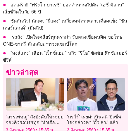
สุดเศร้า!! “ฟรังโก บาเรซี” ยอดตำนานกัปตัน “เอซี มิลาน”
เสียชีวิตในวัย 66 ปี
ซัดกันนัว! นักเตะ “ผีแดง” เหวี่ยงหมัดทะเลาะเดือดแข้ง “ซัน
เดอร์แลนด์” (มีคลิป)
‘รถถัง’ เปิดใจเคลียร์ทุกดราม่า รับหลงเชื่อคนผิด ขอโทษ
ONE-ชาตรี ลั่นกลับมาทวงแชมป์โลก
“หงส์แดง” เฉือน “เร็กซ์แฮม” หวิว “ริโอ” ซัดชัย ศึกซัมเมอร์
ซีรีส์
ข่าวล่าสุด
“สรรเพชญ” สั่งบังคับใช้ระบบ
‘กรวีร์’ เผยดำเนินคดี ‘ยิ่งชีพ’
จองคิวรถบรรทุก “ท่าเรือ
โยงกล่าวหา ‘ฮั้ว สว.’ แล้ว
แหลมฉบัง” 100% ปมถม
3 สิงหาคม 2569
15:35 น.
3 สิงหาคม 2569
15:35 น.