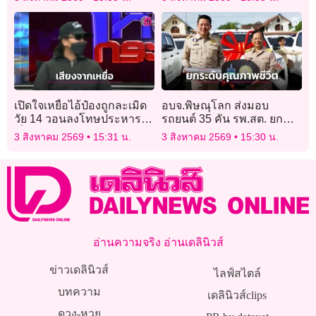
ทราย รอ “วสท.” ก่อน
เปิดใจเหยื่อไอ้ป๋องถูกละเมิด
อบจ.พิษณุโลก ส่งมอบ
วัย 14 วอนลงโทษประหาร!
รถยนต์ 35 คัน รพ.สต. ยก
เจ็บปวดโดนแซะ “ถ้าแจ้ง
ระดับคุณภาพชีวิตปชช. ตาม
3 สิงหาคม 2569
15:31 น.
3 สิงหาคม 2569
15:30 น.
ความแต่แรก คงไม่มีใคร
นโยบาย “หมอใกล้ตัว”
ตาย”
อ่านความจริง อ่านเดลินิวส์
ข่าวเดลินิวส์
ไลฟ์สไตล์
บทความ
เดลินิวส์clips
ดวง-หวย