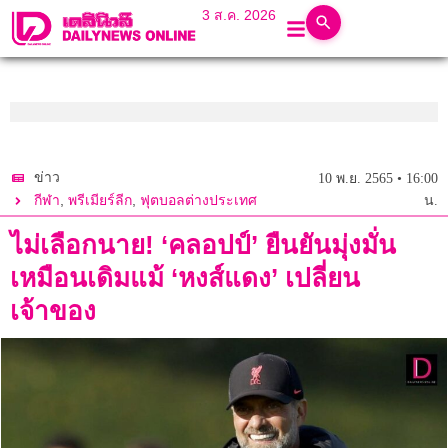
3 ส.ค. 2026
ข่าว
10 พ.ย. 2565 • 16:00
,
,
กีฬา
พรีเมียร์ลีก
ฟุตบอลต่างประเทศ
น.
ไม่เลือกนาย! ‘คลอปป์’ ยืนยันมุ่งมั่น
เหมือนเดิมแม้ ‘หงส์แดง’ เปลี่ยน
เจ้าของ