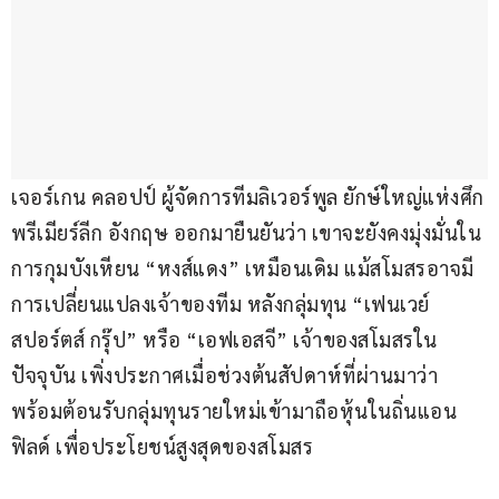
เจอร์เกน คลอปป์ ผู้จัดการทีมลิเวอร์พูล ยักษ์ใหญ่แห่งศึก
พรีเมียร์ลีก อังกฤษ ออกมายืนยันว่า เขาจะยังคงมุ่งมั่นใน
การกุมบังเหียน “หงส์แดง” เหมือนเดิม แม้สโมสรอาจมี
การเปลี่ยนแปลงเจ้าของทีม หลังกลุ่มทุน “เฟนเวย์ 
สปอร์ตส์ กรุ๊ป” หรือ “เอฟเอสจี” เจ้าของสโมสรใน
ปัจจุบัน เพิ่งประกาศเมื่อช่วงต้นสัปดาห์ที่ผ่านมาว่า 
พร้อมต้อนรับกลุ่มทุนรายใหม่เข้ามาถือหุ้นในถิ่นแอน
ฟิลด์ เพื่อประโยชน์สูงสุดของสโมสร